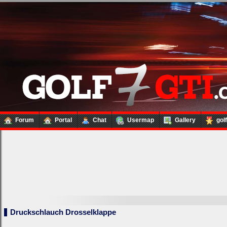
Forum
Portal
Chat
Usermap
Gallery
gol
Loginbox
Druckschlauch Drosselklappe