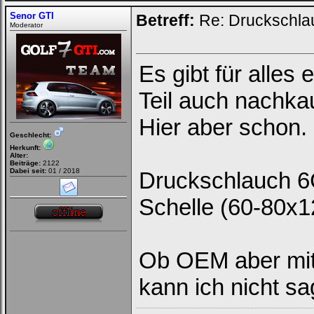
Senor GTI
Betreff:
Re: Druckschla
Moderator
Es gibt für alles 
Teil auch nachka
Hier aber schon.
Geschlecht:
Herkunft:
Alter:
Beiträge:
2122
Dabei seit:
01 / 2018
Druckschlauch 6
Schelle (60-80x1
Ob OEM aber mit 
kann ich nicht sa