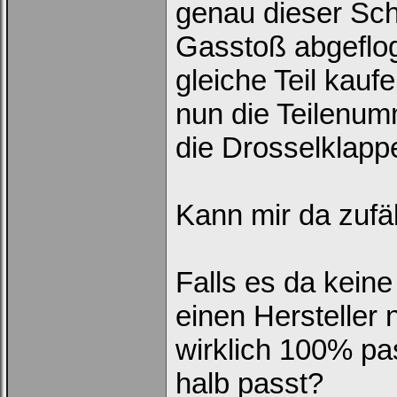
genau dieser Sch
Gasstoß abgeflo
gleiche Teil kau
Ich habe mein Passwort
vergessen
|
Registrieren
nun die Teilenum
die Drosselklapp
Kann mir da zufä
Falls es da keine
einen Hersteller
wirklich 100% pa
halb passt?