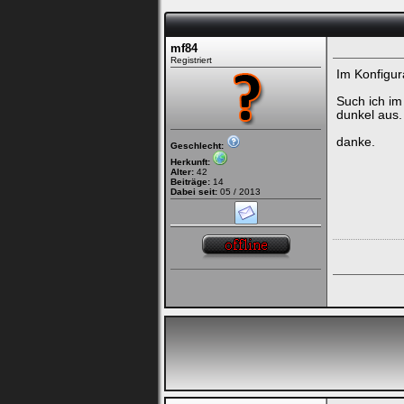
Bei jedem Besuch
mf84
automatisch einloggen.
Registriert
Im Konfigur
Onlinestatus verstec
Such ich im
dunkel aus.
danke.
Geschlecht:
Herkunft:
Alter:
42
Beiträge:
14
Dabei seit:
05 / 2013
Ich habe mein Passwort
vergessen
|
Registrieren