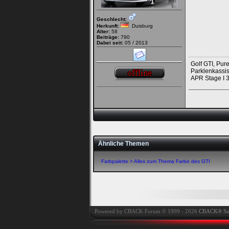
Geschlecht:
Herkunft:
Duisburg
Alter:
58
Beiträge:
790
Dabei seit:
05 / 2013
Golf GTI, Pur
Parklenkassi
APR Stage I 
Ähnliche Themen
Farbpalette > Alles zum Thema Farbe des GTI
Powered by CBACK Forum © 1999 - 2026
CBACK® So