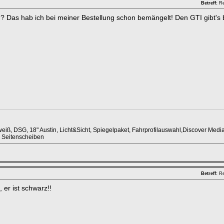
Betreff:
Re
 Das hab ich bei meiner Bestellung schon bemängelt! Den GTI gibt's 
weiß, DSG, 18" Austin, Licht&Sicht, Spiegelpaket, Fahrprofilauswahl,Discover Med
 Seitenscheiben
Betreff:
Re
 er ist schwarz!!