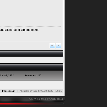
und Sicht Paket, Spiegelpaket,
Identify1912
Antworten:
113
•
Impressum
|
Aktuelle Ortszeit:
08.08.2026 - 14:51
CF3.0.3.2 Style by
AllaTurkaa