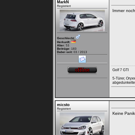
MarkN
Registriert
Immer noch?
Geschlecht:
Herkunft:
Alter:
53
Beiträge:
183
Dabei seit:
03 / 2013
Golf 7 GTI
5-Türer, Oryx
abgedunkelte
micsto
Registriert
Keine Panik,