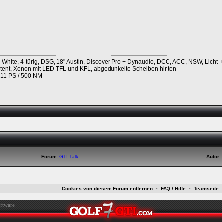
e White, 4-türig, DSG, 18" Austin, Discover Pro + Dynaudio, DCC, ACC, NSW, Licht- 
stent, Xenon mit LED-TFL und KFL, abgedunkelte Scheiben hinten
311 PS / 500 NM
Forum:
GTI-Talk
Autor:
Cookies von diesem Forum entfernen
•
FAQ / Hilfe
•
Teamseite
ftware