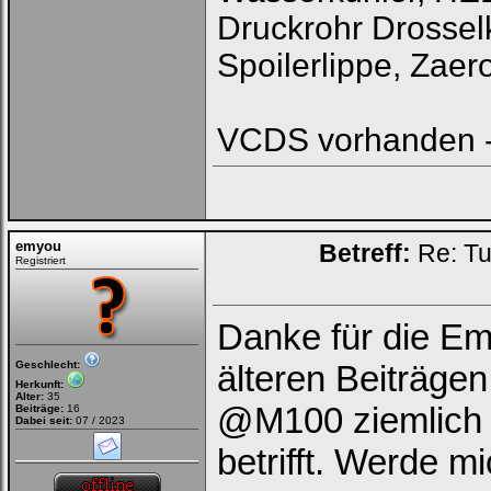
Druckrohr Drossel
Spoilerlippe, Zaer
VCDS vorhanden 
emyou
Betreff:
Re: Tu
Registriert
Danke für die Em
Geschlecht:
älteren Beiträge
Herkunft:
Alter:
35
@M100 ziemlich f
Beiträge:
16
Dabei seit:
07 / 2023
betrifft. Werde m