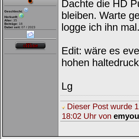
Dachte die HD P
Geschlecht:
bleiben. Warte 
Herkunft:
Alter:
35
logge ich ihn mal
Beiträge:
16
Dabei seit:
07 / 2023
Edit: wäre es eve
hohen haltedruck
Lg
Dieser Post wurde 1 
18:02 Uhr von
emyo