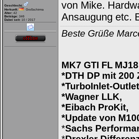
von Mike. Hardwa
Geschlecht:
Herkunft:
Großschirma
Alter:
42
Ansaugung etc. B
Beiträge:
346
Dabei seit:
10 / 2017
Beste Grüße Marc
MK7 GTI FL MJ18 
*DTH DP mit 200 Z
*TurboInlet-Outlet
*Wagner LLK,
*Eibach ProKit,
*Update von M100
*
Sachs Performa
*
Drexler Differen