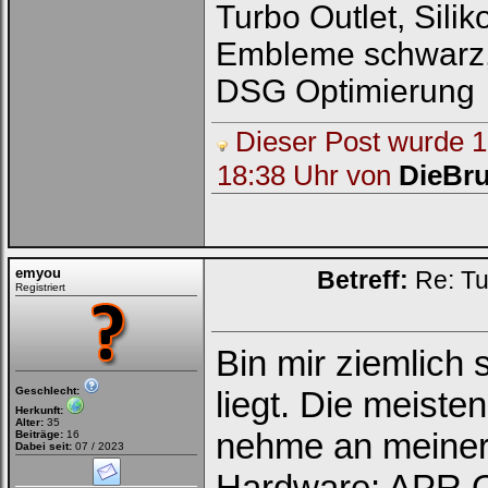
Turbo Outlet, Sili
Embleme schwarz,
DSG Optimierung
Dieser Post wurde 1 
18:38 Uhr von
DieBru
emyou
Betreff:
Re: Tu
Registriert
Bin mir ziemlich
Geschlecht:
liegt. Die meiste
Herkunft:
Alter:
35
nehme an meiner i
Beiträge:
16
Dabei seit:
07 / 2023
Hardware: APR Op