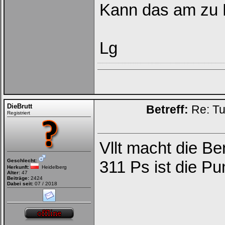
Kann das am zu 
Lg
DieBrutt
Betreff:
Re: Tu
Registriert
Vllt macht die B
Geschlecht:
311 Ps ist die Pu
Herkunft:
Heidelberg
Alter:
47
Beiträge:
2424
Dabei seit:
07 / 2018