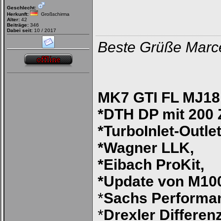
Geschlecht:
Herkunft:
Großschirma
Alter:
42
Beiträge:
346
Dabei seit:
10 / 2017
Beste Grüße Marc
MK7 GTI FL MJ18 
*DTH DP mit 200 Z
*TurboInlet-Outlet
*Wagner LLK,
*Eibach ProKit,
*Update von M100
*
Sachs Performa
*
Drexler Differen