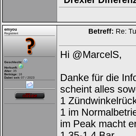
emyou
Betreff:
Re: Tu
Registriert
Hi @MarcelS,
Geschlecht:
Herkunft:
Alter:
35
Danke für die Inf
Beiträge:
16
Dabei seit:
07 / 2023
scheint alles sow
1 Zündwinkelrüc
1 im Normalbetri
im Peak macht er
1,35-1,4 Bar.