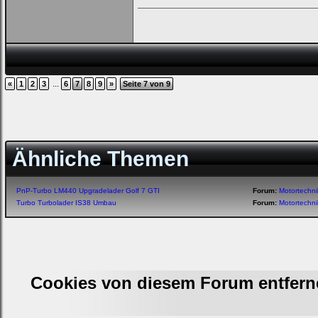
...
«
1
2
3
6
7
8
9
»
Seite 7 von 9
Ähnliche Themen
PnP-Turbo LM440 Upgradelader Golf 7 GTI
Forum:
Motortechn
Turbo Turbolader IS38 Umbau
Forum:
Motortechn
Cookies von diesem Forum entfern