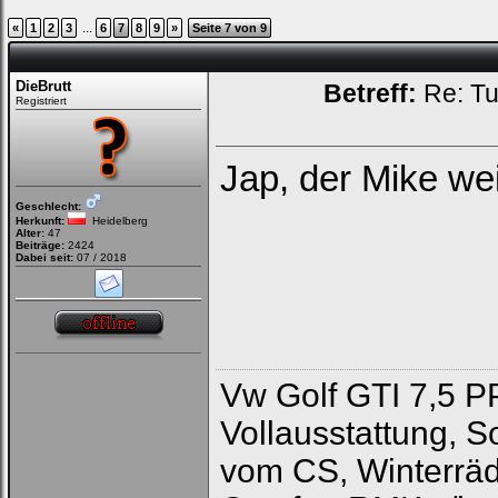
...
«
1
2
3
6
7
8
9
»
Seite 7 von 9
DieBrutt
Betreff:
Re: Tu
Registriert
Jap, der Mike w
Geschlecht:
Herkunft:
Heidelberg
Alter:
47
Beiträge:
2424
Dabei seit:
07 / 2018
Vw Golf GTI 7,5 P
Vollausstattung, 
vom CS, Winterräd