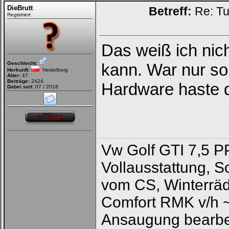
DieBrutt
Betreff:
Re: Tu
Registriert
Das weiß ich nic
Geschlecht:
kann. War nur so
Herkunft:
Heidelberg
Alter:
47
Beiträge:
2424
Hardware haste d
Dabei seit:
07 / 2018
Vw Golf GTI 7,5 P
Vollausstattung, 
vom CS, Winterräd
Comfort RMK v/h 
Ansaugung bearbeit