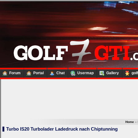
Forum
Portal
Chat
Usermap
Gallery
gol
Home
»
Turbo IS20 Turbolader Ladedruck nach Chiptunning