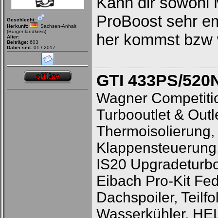
Kann dir sowohl 
ProBoost sehr e
Geschlecht:
Herkunft:
Sachsen-Anhalt
Bei jedem Besuch
(Burgenlandkreis)
her kommst bzw w
automatisch einloggen.
Alter:
Beiträge:
603
Dabei seit:
01 / 2017
Onlinestatus verstecken.
GTI 433PS/52
Wagner Competitio
Turbooutlet & Out
Thermoisolierung,
Ich habe mein Passwort
vergessen
|
Registrieren
Klappensteuerung
IS20 Upgradeturbo
Eibach Pro-Kit Fed
Dachspoiler, Teil
Wasserkühler, HEL