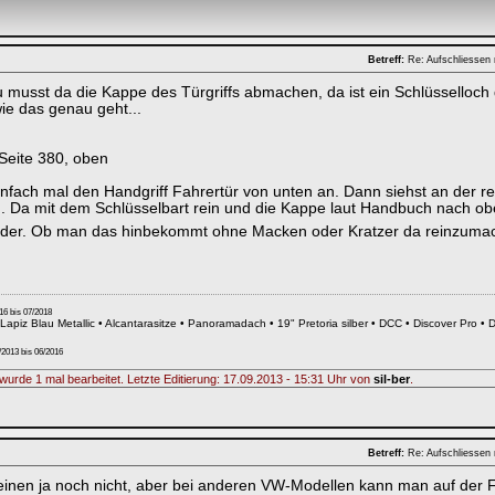
Betreff:
Re: Aufschliessen 
u musst da die Kappe des Türgriffs abmachen, da ist ein Schlüsselloch 
wie das genau geht...
Seite 380, oben
infach mal den Handgriff Fahrertür von unten an. Dann siehst an der 
 Da mit dem Schlüsselbart rein und die Kappe laut Handbuch nach ob
nder. Ob man das hinbekommt ohne Macken oder Kratzer da reinzumac
16 bis 07/2018
Lapiz Blau Metallic • Alcantarasitze • Panoramadach • 19" Pretoria silber • DCC • Discover Pro • 
/2013 bis 06/2016
wurde 1 mal bearbeitet. Letzte Editierung: 17.09.2013 - 15:31 Uhr von
sil-ber
.
Betreff:
Re: Aufschliessen 
inen ja noch nicht, aber bei anderen VW-Modellen kann man auf der 