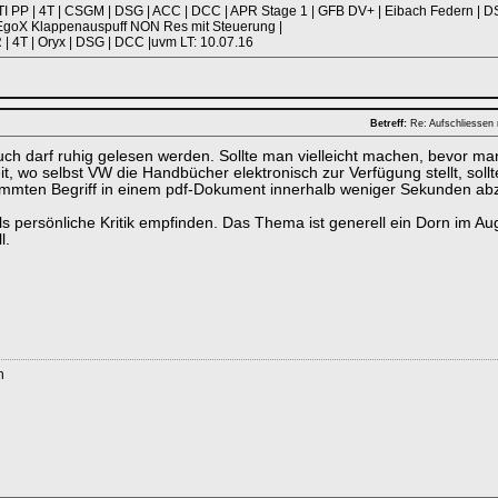
TI PP | 4T | CSGM | DSG | ACC | DCC | APR Stage 1 | GFB DV+ | Eibach Federn |
X EgoX Klappenauspuff NON Res mit Steuerung |
:R | 4T | Oryx | DSG | DCC |uvm LT: 10.07.16
Betreff:
Re: Aufschliessen 
h darf ruhig gelesen werden. Sollte man vielleicht machen, bevor man 
it, wo selbst VW die Handbücher elektronisch zur Verfügung stellt, soll
mmten Begriff in einem pdf-Dokument innerhalb weniger Sekunden ab
 als persönliche Kritik empfinden. Das Thema ist generell ein Dorn im
l.
n