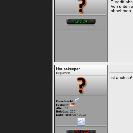
Türgriff ab
Von unten a
abnehmen. A
Housekeeper
Registriert
ist auch so!
Geschlecht:
Herkunft:
Alter:
42
Beiträge:
256
Dabei seit:
05 / 2013