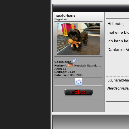
Passwort:
harald-hans
Registriert
Hi Leute,
Bei jedem Besuch
automatisch einloggen.
mal eine bl
Ich kann ke
Onlinestatus verstec
Danke im Vo
Geschlecht:
Herkunft:
Hessisch Uganda ...
Alter:
62
Beiträge:
3149
Dabei seit:
03 / 2013
LG, harald-h
Ich habe mein Passwort
Nordschleife
vergessen
|
Registrieren