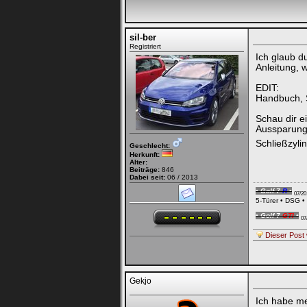
sil-ber
Registriert
Ich glaub d
Anleitung, 
EDIT:
Handbuch, 
Schau dir e
Aussparung.
Schließzyli
Geschlecht:
Herkunft:
Alter:
Beiträge:
846
Dabei seit:
06 / 2013
• Golf 7
R
•
07/20
5-Türer • DSG • 
• Golf 7
GTI
•
07
Dieser Post 
Gekjo
Ich habe me