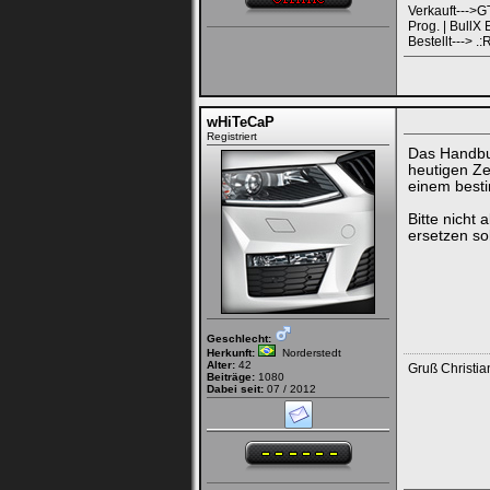
Verkauft--->G
Prog. | Bull
Bestellt---> .
wHiTeCaP
Registriert
Das Handbuc
heutigen Ze
einem besti
Bitte nicht
ersetzen sol
Geschlecht:
Herkunft:
Norderstedt
Alter:
42
Gruß Christia
Beiträge:
1080
Dabei seit:
07 / 2012