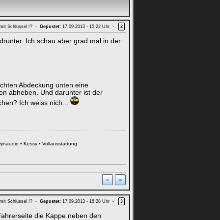
mit Schlüssel !? -
Gepostet:
17.09.2013 - 15:22 Uhr -
2
drunter. Ich schau aber grad mal in der
rechten Abdeckung unten eine
en abheben. Und darunter ist der
hen? Ich weiss nich...
Dynaudio • Kessy • Vollausstattung
mit Schlüssel !? -
Gepostet:
17.09.2013 - 15:28 Uhr -
3
Fahrerseite die Kappe neben den