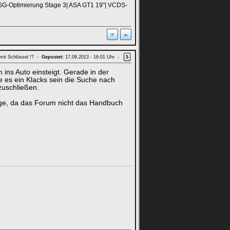
 DSG-Optimierung Stage 3| ASA GT1 19"| VCDS-
mit Schlüssel !? -
Gepostet:
17.09.2013 - 16:01 Uhr -
5
ins Auto einsteigt. Gerade in der
te es ein Klacks sein die Suche nach
zuschließen.
 Auge, da das Forum nicht das Handbuch