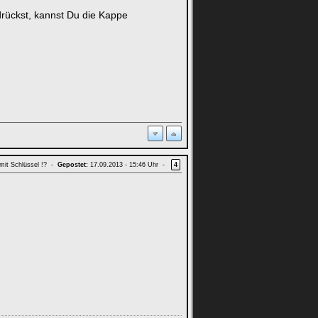
drückst, kannst Du die Kappe
mit Schlüssel !? -
Gepostet:
17.09.2013 - 15:46 Uhr -
4