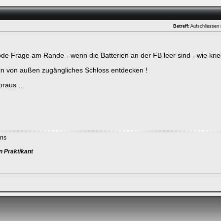
Betreff:
Aufschliessen 
öde Frage am Rande - wenn die Batterien an der FB leer sind - wie kri
in von außen zugängliches Schloss entdecken !
ken.
raus ...
ans
n Praktikant