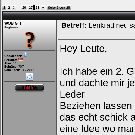
...
1
2
3
26
27
28
»
Seite 1 von 28
WOB-GTI
Betreff:
Lenkrad neu sa
Registriert
Hey Leute,
Geschlecht:
Herkunft:
Alter:
34
Beiträge:
707
Ich habe ein 2.
Dabei seit:
04 / 2013
und dachte mir je
Leder
Beziehen lassen
das echt schick 
eine Idee wo ma