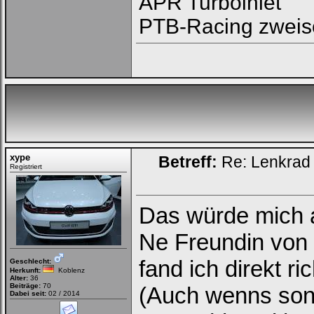
APR Turboinlet
Onlinestatus verstecken.
PTB-Racing zweis
Ich habe mein Passwort
vergessen
|
Registrieren
xype
Betreff:
Re: Lenkrad 
Registriert
Das würde mich 
Ne Freundin von
fand ich direkt ric
Geschlecht:
Herkunft:
Koblenz
Alter:
36
Beiträge:
70
(Auch wenns son
Dabei seit:
02 / 2014