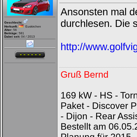
Ansonsten mal d
durchlesen. Die 
Geschlecht:
Herkunft:
Euskirchen
Alter:
56
Beiträge:
581
Dabei seit:
04 / 2013
http://www.golfvi
Gruß Bernd
169 kW - HS - Tor
Paket - Discover P
- Dijon - Rear Assis
Bestellt am 06.05.
Planung für 2015 