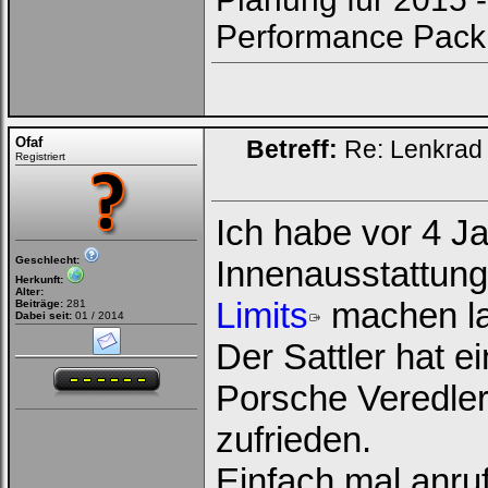
Performance Pack
Ofaf
Betreff:
Re: Lenkrad 
Registriert
Ich habe vor 4 J
Geschlecht:
Innenausstattung
Herkunft:
Alter:
Limits
machen la
Beiträge:
281
Dabei seit:
01 / 2014
Der Sattler hat 
Porsche Veredler"
zufrieden.
Einfach mal anruf