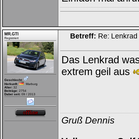
MR.GTI
Betreff:
Re: Lenkrad 
Registriert
Das Lenkrad was 
extrem geil aus
Geschlecht:
Herkunft:
Marburg
Alter:
32
Beiträge:
2754
Dabei seit:
09 / 2013
Gruß Dennis