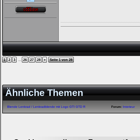
...
1
2
3
26
27
28
»
Seite 1 von 28
Ähnliche Themen
Blende Lenkrad / Lenkradblende mit Logo GTI GTD R
Forum:
Interieur