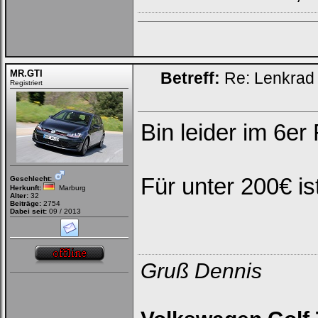
MR.GTI
Betreff:
Re: Lenkrad 
Registriert
Bin leider im 6e
Für unter 200€ ist
Geschlecht:
Herkunft:
Marburg
Alter:
32
Beiträge:
2754
Dabei seit:
09 / 2013
Gruß Dennis