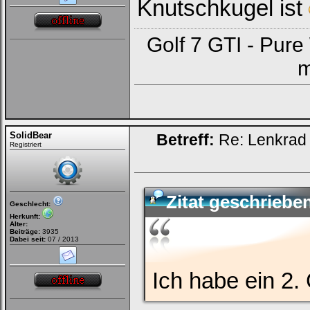
Knutschkugel ist
Golf 7 GTI - Pur
m
SolidBear
Betreff:
Re: Lenkrad 
Registriert
Zitat geschrieb
Geschlecht:
Herkunft:
Alter:
Beiträge:
3935
Dabei seit:
07 / 2013
Ich habe ein 2