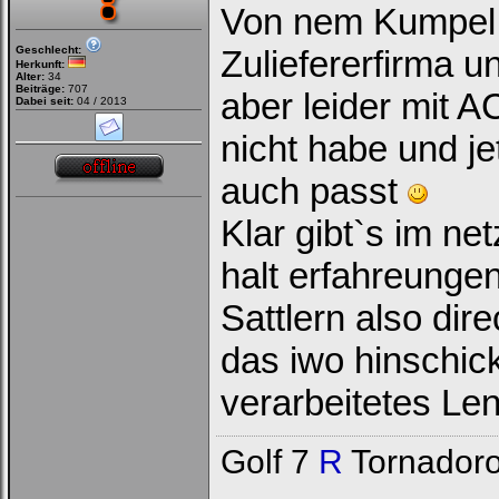
Von nem Kumpel d
Geschlecht:
Zuliefererfirma u
Herkunft:
Alter:
34
Beiträge:
707
aber leider mit 
Dabei seit:
04 / 2013
nicht habe und j
auch passt
Klar gibt`s im ne
halt erfahreungen
Sattlern also dire
das iwo hinschic
verarbeitetes L
Golf 7
R
Tornadoro