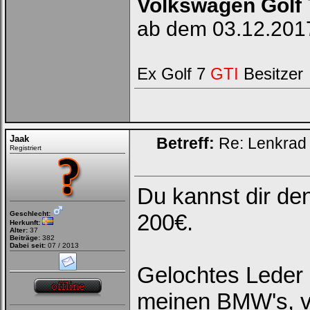
Volkswagen Golf
ab dem 03.12.2017
Ex Golf 7
GTI
Besitzer
Jaak
Betreff:
Re: Lenkrad 
Registriert
Du kannst dir de
Geschlecht:
200€.
Herkunft:
Alter:
37
Beiträge:
382
Dabei seit:
07 / 2013
Gelochtes Leder i
meinen BMW's, v