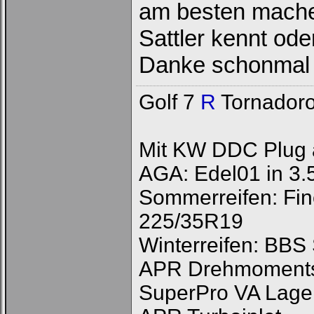
am besten machen
Loginbox
Sattler kennt ode
Trage
bitte
Danke schonma
in
die
nachfolgenden
Felder
Golf 7
R
Tornadoro
Deinen
Benutzernamen
und
Kennwort
ein,
Mit KW DDC Plug 
um
Dich
AGA: Edel01 in 3.
einzuloggen.
Sommerreifen: Fine
Username:
225/35R19
Passwort:
Winterreifen: BBS
APR Drehmoments
Bei jedem Besuch
SuperPro VA Lage
automatisch einloggen.