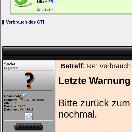
bitte
HIER
.
Benutzernamen
und
schließen
Kennwort
ein,
um
Verbrauch des GTI
Dich
einzuloggen.
Username:
Passwort:
Socke
Betreff:
Re: Verbrauch
Registriert
Bei jedem Besuch
Letzte Warnung 
automatisch einloggen.
Onlinestatus verstecken.
Geschlecht:
Bitte zurück zum 
Herkunft:
BW - Bruchsal
Alter:
35
Beiträge:
1702
Dabei seit:
04 / 2013
nochmal.