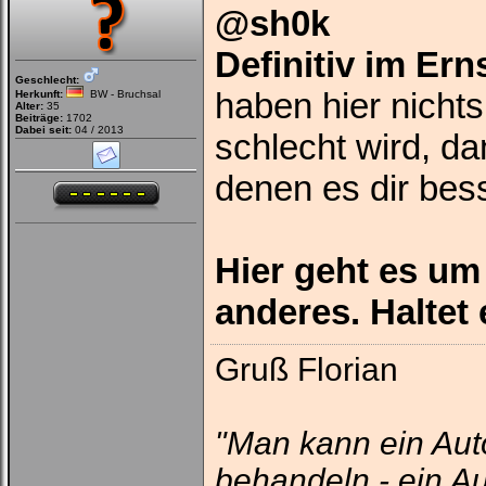
@sh0k
Definitiv im Ern
Geschlecht:
haben hier nicht
Herkunft:
BW - Bruchsal
Alter:
35
Beiträge:
1702
Dabei seit:
04 / 2013
schlecht wird, da
denen es dir bess
Hier geht es um
anderes. Haltet
Gruß Florian
"Man kann ein Aut
behandeln - ein Au