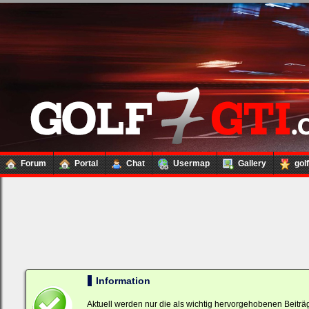
Forum
Portal
Chat
Usermap
Gallery
gol
Loginbox
Trage
bitte
in
die
Information
nachfolgenden
Felder
Aktuell werden nur die als wichtig hervorgehobenen Beitr
Deinen