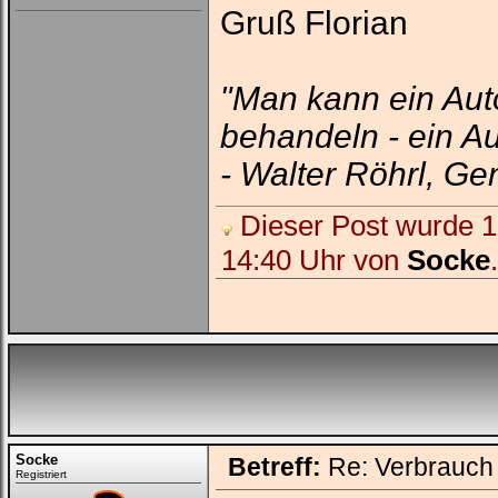
Ich habe mein Passwort
Gruß Florian
vergessen
|
Registrieren
"Man kann ein Aut
behandeln - ein Au
- Walter Röhrl, Ge
Dieser Post wurde 1 
14:40 Uhr von
Socke
.
Socke
Betreff:
Re: Verbrauch
Registriert