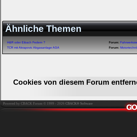
Ähnliche Themen
H&R oder Eibach Federn ?
Forum:
Fahrwerkste
TCR mit Akrapovic Abgasanlage AGA
Forum:
Motortechn
Cookies von diesem Forum entfern
Powered by CBACK Forum © 1999 - 2026
CBACK® Software