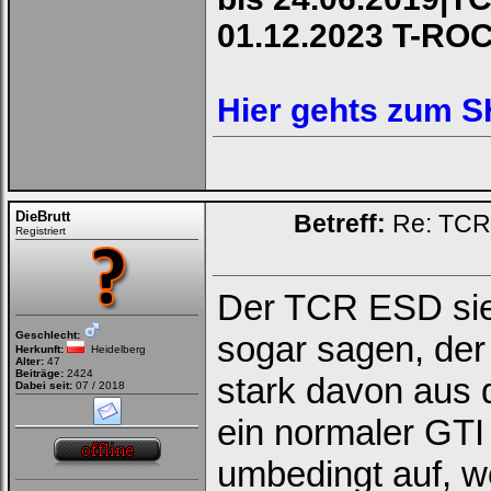
01.12.2023 T-RO
Hier gehts zum 
DieBrutt
Betreff:
Re: TCR 
Registriert
Der TCR ESD sie
Geschlecht:
sogar sagen, der 
Herkunft:
Heidelberg
Alter:
47
Beiträge:
2424
stark davon aus 
Dabei seit:
07 / 2018
ein normaler GTI
umbedingt auf, we