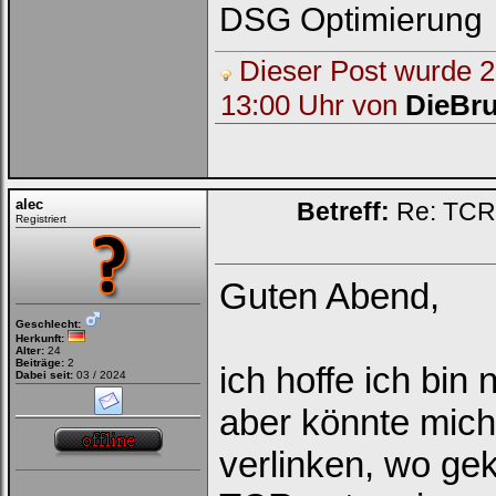
DSG Optimierung
Dieser Post wurde 2 
13:00 Uhr von
DieBru
alec
Betreff:
Re: TCR 
Registriert
Guten Abend,
Geschlecht:
Herkunft:
Alter:
24
Beiträge:
2
ich hoffe ich bin 
Dabei seit:
03 / 2024
aber könnte mich
verlinken, wo ge