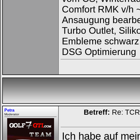
in
die
Comfort RMK v/h 
nachfolgenden
Felder
Ansaugung bearbeit
Deinen
Benutzernamen
und
Turbo Outlet, Sili
Kennwort
ein,
Embleme schwarz,
um
Dich
DSG Optimierung
einzuloggen.
Username:
Passwort:
Bei jedem Besuch
automatisch einloggen.
Petra
Betreff:
Re: TCR 
Moderator
Onlinestatus verstecken.
Ich habe auf me