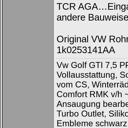
TCR AGA…Einga
andere Bauweis
Original VW Roh
1k0253141AA
Vw Golf GTI 7,5 P
Vollausstattung, 
vom CS, Winterräd
Comfort RMK v/h 
Ansaugung bearbeit
Turbo Outlet, Sili
Embleme schwarz,