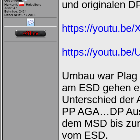
Geschlecht:
und originalen D
Herkunft:
Heidelberg
Alter:
47
Beiträge:
2424
Dabei seit:
07 / 2018
https://youtu.b
https://youtu.b
Umbau war Plag
am ESD gehen ex
Unterschied der 
PP AGA…DP Aus
dem MSD bis zu
vom ESD.