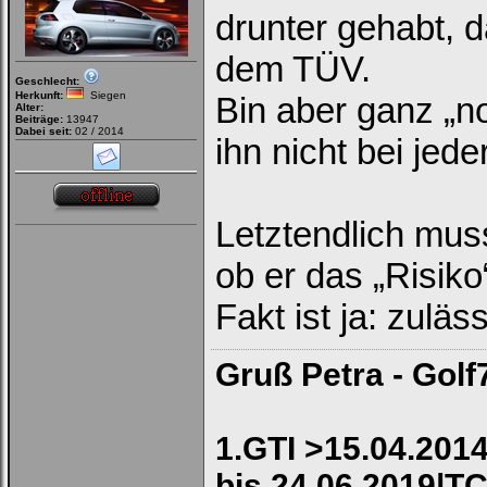
drunter gehabt, d
dem TÜV.
Ich habe mein Passwort
Geschlecht:
vergessen
|
Registrieren
Herkunft:
Siegen
Bin aber ganz „n
Alter:
Beiträge:
13947
Dabei seit:
02 / 2014
ihn nicht bei jed
Letztendlich muss
ob er das „Risiko
Fakt ist ja: zuläss
Gruß Petra - Golf
1.GTI >15.04.2014
bis 24.06.2019|TC