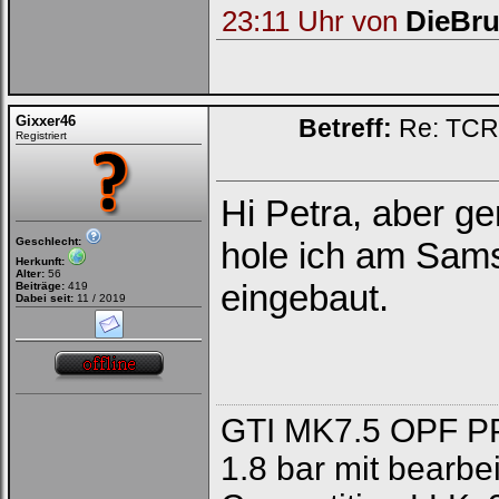
23:11 Uhr von
DieBru
Gixxer46
Betreff:
Re: TCR 
Registriert
Hi Petra, aber ge
Geschlecht:
hole ich am Sam
Herkunft:
Alter:
56
eingebaut.
Beiträge:
419
Dabei seit:
11 / 2019
GTI MK7.5 OPF PP
1.8 bar mit bearb