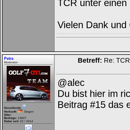
TCR unter einen 
Vielen Dank und
Petra
Betreff:
Re: TCR 
Moderator
@alec
Du bist hier im r
Beitrag #15 das e
Geschlecht:
Herkunft:
Siegen
Alter:
Beiträge:
13947
Dabei seit:
02 / 2014