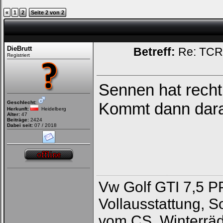
«
1
2
Seite 2 von 2
DieBrutt
Betreff:
Re: TCR 
Registriert
Sennen hat rech
Geschlecht:
Kommt dann darau
Herkunft:
Heidelberg
Alter:
47
Beiträge:
2424
Dabei seit:
07 / 2018
Vw Golf GTI 7,5 P
Loginbox
Vollausstattung, 
Trage
vom CS, Winterräd
bitte