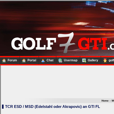
Forum
Portal
Chat
Usermap
Gallery
gol
Home
»
M
TCR ESD / MSD (Edelstahl oder Akrapovic) an GTI FL