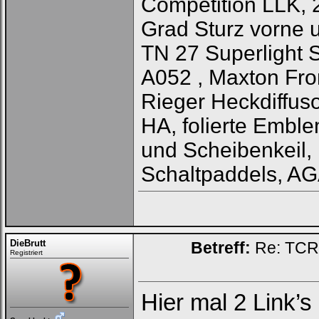
Competition LLK, 
Grad Sturz vorne 
TN 27 Superlight 
A052 , Maxton Fron
Rieger Heckdiffus
HA, folierte Emble
und Scheibenkeil,
Schaltpaddels, A
DieBrutt
Betreff:
Re: TCR 
Registriert
Hier mal 2 Link