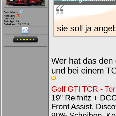
Geschlecht:
Herkunft:
Alter:
43
Beiträge:
89
Dabei seit:
03 / 2019
sie soll ja ang
Wer hat das den 
und bei einem TC
Golf GTI TCR - To
19" Reifnitz + DC
Front Assist, Disc
90% Scheiben, K