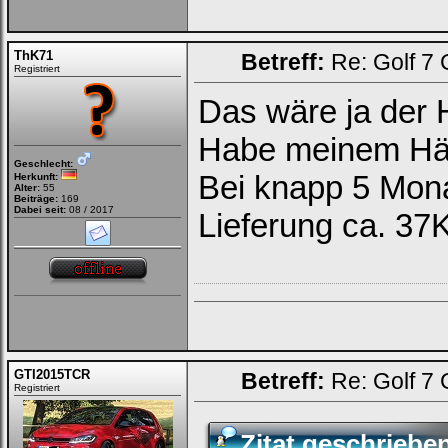
ThK71
Betreff:
Re: Golf 7
Registriert
Das wäre ja der
Habe meinem Hän
Geschlecht:
Bei knapp 5 Monat
Herkunft:
Alter:
55
Beiträge:
169
Dabei seit:
08 / 2017
Lieferung ca. 37
GTI2015TCR
Betreff:
Re: Golf 7
Registriert
Zitat geschriebe