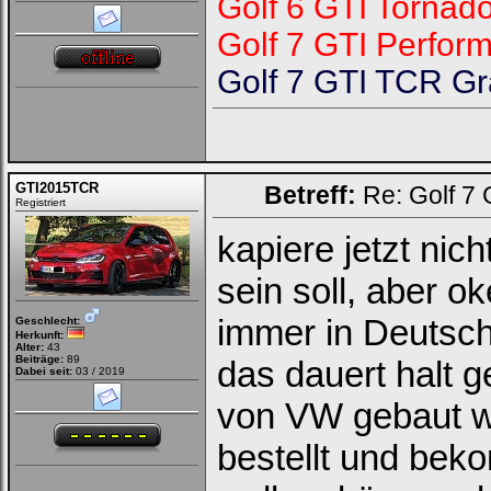
Golf 6 GTI Tornad
Golf 7 GTI Perfor
Golf 7 GTI TCR Gra
GTI2015TCR
Betreff:
Re: Golf 7
Registriert
kapiere jetzt ni
sein soll, aber o
immer in Deutsch
Geschlecht:
Herkunft:
Alter:
43
Beiträge:
89
das dauert halt g
Dabei seit:
03 / 2019
von VW gebaut we
bestellt und be