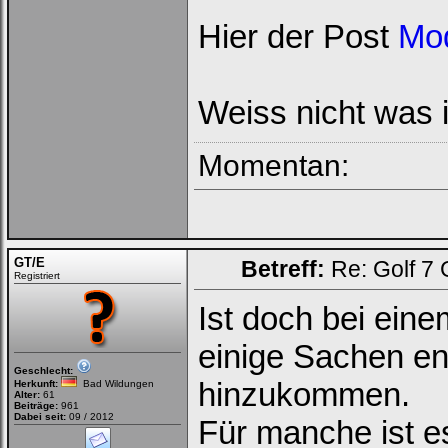
Hier der Post
Mod
Weiss nicht was i
Momentan:
GT/E
Betreff:
Re: Golf 7
Registriert
Ist doch bei ein
einige Sachen en
Geschlecht:
hinzukommen.
Herkunft:
Bad Wildungen
Alter:
61
Beiträge:
961
Dabei seit:
09 / 2012
Für manche ist e