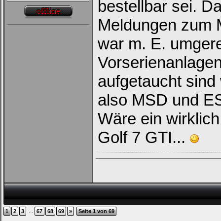
bestellbar sei. D
Meldungen zum M
war m. E. umgere
Vorserienanlagen
aufgetaucht sind
also MSD und ESD
Wäre ein wirklic
Golf 7 GTI...
...
1
2
3
67
68
69
»
Seite 1 von 69