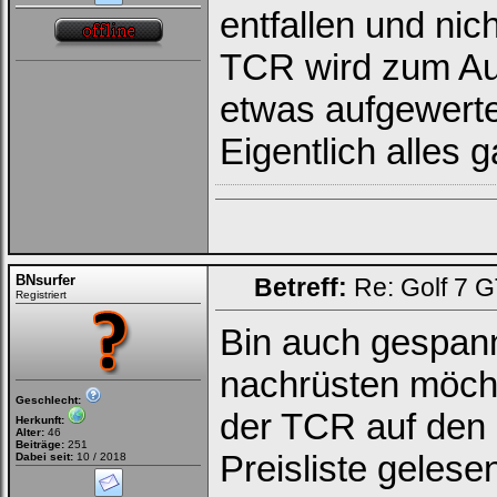
entfallen und ni
TCR wird zum Aus
etwas aufgewerte
Eigentlich alles 
BNsurfer
Betreff:
Re: Golf 7 
Registriert
Bin auch gespann
nachrüsten möcht
Geschlecht:
der TCR auf den 
Herkunft:
Alter:
46
Beiträge:
251
Preisliste gelese
Dabei seit:
10 / 2018