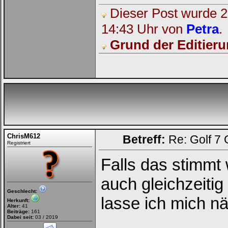
in
Dieser Post wurde 2 
die
nachfolgenden
14:43 Uhr von
Petra
.
Felder
Deinen
Grund der Editieru
Benutzernamen
und
Kennwort
ein,
um
Dich
einzuloggen.
Username:
Passwort:
ChrisM612
Betreff:
Re: Golf 7
Registriert
Falls das stimmt 
Bei jedem Besuch
automatisch einloggen.
auch gleichzeitig
Geschlecht:
Onlinestatus verstecken.
lasse ich mich n
Herkunft:
Alter:
41
Beiträge:
161
Dabei seit:
03 / 2019