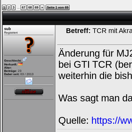
...
1
2
3
67
68
69
»
Seite 1 von 69
sub
Betreff:
TCR mit Akr
Registriert
Änderung für MJ
Geschlecht:
bei GTI TCR (be
Herkunft:
Alter:
Beiträge:
23
weiterhin die bis
Dabei seit:
03 / 2013
Was sagt man d
Loginbox
Quelle:
https://w
Trage
bitte