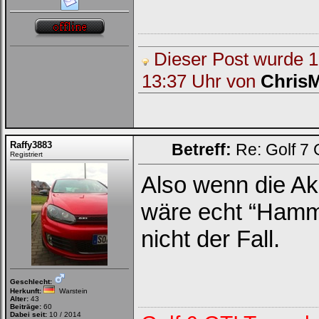
Dieser Post wurde 1 
Ich habe mein Passwort
vergessen
|
Registrieren
13:37 Uhr von
Chris
Raffy3883
Betreff:
Re: Golf 7
Registriert
Also wenn die Ak
wäre echt “Ham
nicht der Fall.
Geschlecht:
Herkunft:
Warstein
Alter:
43
Beiträge:
60
Dabei seit:
10 / 2014