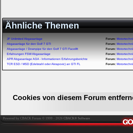
Ähnliche Themen
JF Unlimited Abgasanlage
Forum:
Motortechn
Abgasanlage für den Golf 7 GTI
Forum:
Motortechn
Abgasanlage / Downpipe für den Golf 7 GTI Facelift
Forum:
Motortechn
Erfahrungen FSW Abgasanlage
Forum:
Motortechn
APR Abgasanlage AGA - Informationen Erfahrungsberichte
Forum:
Motortechn
TCR ESD / MSD (Edelstahl oder Akrapovic) an GTI FL
Forum:
Motortechn
Cookies von diesem Forum entfern
Powered by CBACK Forum © 1999 - 2026
CBACK® Software