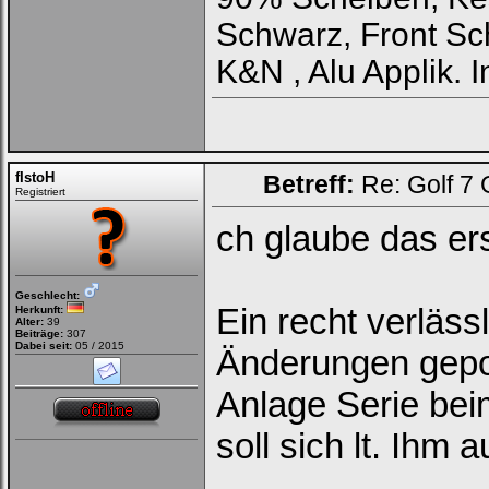
Schwarz, Front Sc
K&N , Alu Applik.
fIstoH
Betreff:
Re: Golf 7
Registriert
ch glaube das erst
Geschlecht:
Ein recht verläss
Herkunft:
Alter:
39
Beiträge:
307
Dabei seit:
05 / 2015
Änderungen gepos
Anlage Serie bei
soll sich lt. Ihm 