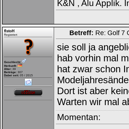
K&N , Alu Applik.
fIstoH
Betreff:
Re: Golf 7
Registriert
sie soll ja ange
hab vorhin mal mi
Geschlecht:
hat zwar schon I
Herkunft:
Alter:
39
Beiträge:
307
Dabei seit:
05 / 2015
Modeljahresänder
Dort ist aber ke
Warten wir mal a
Momentan: