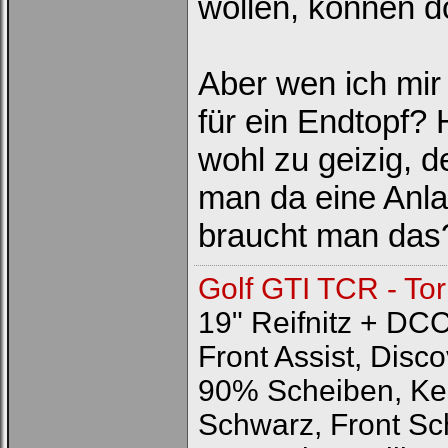
wollen, können d
Aber wen ich mi
für ein Endtopf?
wohl zu geizig, 
man da eine Anlag
braucht man das?
Golf GTI TCR - To
19" Reifnitz + DC
Front Assist, Disc
90% Scheiben, K
Schwarz, Front Sc