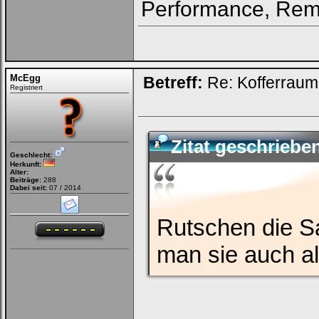
Performance, Remu
McEgg
Betreff:
Re: Kofferrau
Registriert
Zitat geschriebe
Geschlecht:
Herkunft:
Alter:
Beiträge:
288
Dabei seit:
07 / 2014
Rutschen die S
man sie auch a