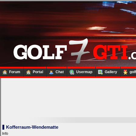
Forum
Portal
Chat
Usermap
Gallery
gol
Kofferraum-Wendematte
Info