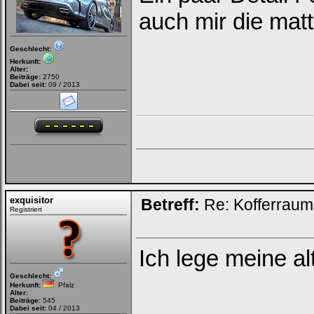
auch mir die matt
Geschlecht:
Herkunft:
Alter:
Beiträge:
2750
Dabei seit:
09 / 2013
exquisitor
Betreff:
Re: Kofferrau
Registriert
Ich lege meine al
Geschlecht:
Herkunft:
Pfalz
Alter:
Beiträge:
545
Dabei seit:
04 / 2013