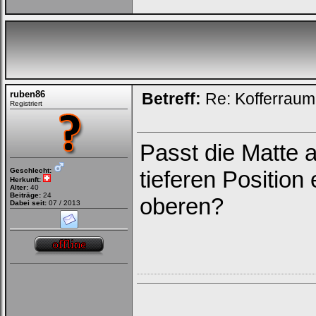
Ich habe mein Passwort
vergessen
|
Registrieren
ruben86
Betreff:
Re: Kofferrau
Registriert
Passt die Matte 
Geschlecht:
tieferen Position 
Herkunft:
Alter:
40
Beiträge:
24
oberen?
Dabei seit:
07 / 2013