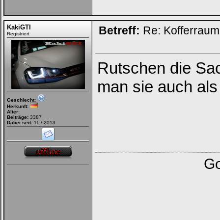
KakiGTI
Betreff:
Re: Kofferrau
Registriert
Rutschen die Sa
man sie auch als
Geschlecht:
Herkunft:
Alter:
Beiträge:
3387
Dabei seit:
11 / 2013
Go