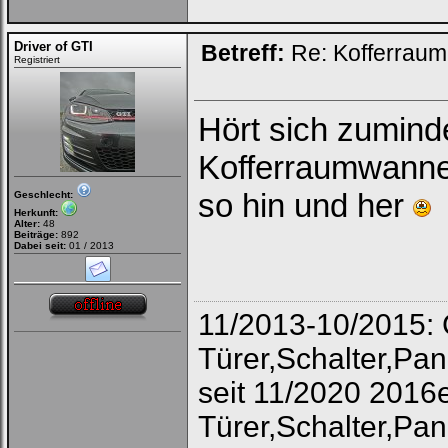
Driver of GTI
Betreff:
Re: Kofferrau
Registriert
Hört sich zuminde
Kofferraumwanne 
so hin und her
Geschlecht:
Herkunft:
Alter:
48
Beiträge:
892
Dabei seit:
01 / 2013
11/2013-10/2015:
Türer,Schalter,Pa
seit 11/2020 2016
Türer,Schalter,P