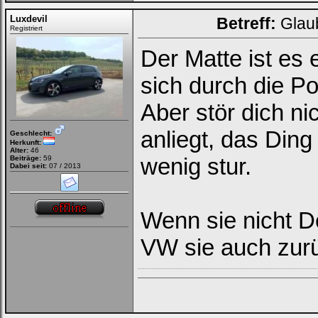
Luxdevil
Betreff:
Glau
Registriert
Der Matte ist es 
sich durch die Pos
Aber stör dich nic
anliegt, das Ding 
Geschlecht:
Herkunft:
Alter:
46
wenig stur.
Beiträge:
59
Dabei seit:
07 / 2013
Wenn sie nicht 
VW sie auch zur