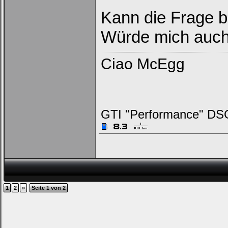
Kann die Frage b
Würde mich auch 
Ciao McEgg
GTI "Performance" DS
1
2
»
Seite 1 von 2