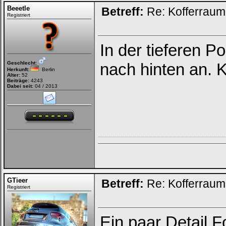
Beeetle
Betreff:
Re: Kofferrau
Registriert
In der tieferen P
Geschlecht:
nach hinten an. 
Herkunft:
Berlin
Alter:
52
Beiträge:
4243
Dabei seit:
04 / 2013
GTieer
Betreff:
Re: Kofferrau
Registriert
Ein paar Detail 