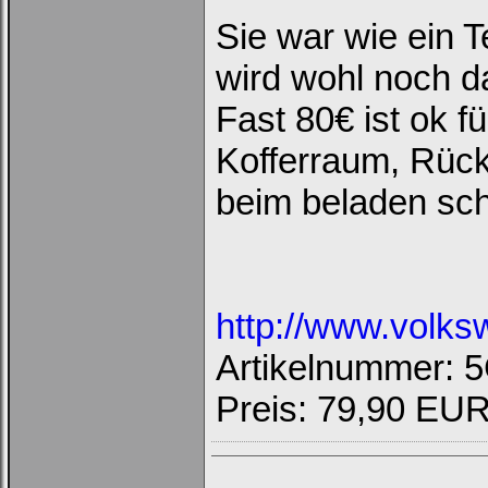
die
nachfolgenden
Sie war wie ein T
Felder
Deinen
wird wohl noch da
Benutzernamen
und
Kennwort
Fast 80€ ist ok f
ein,
um
Dich
Kofferraum, Rüc
einzuloggen.
beim beladen sc
Username:
Passwort:
http://www.volks
Bei jedem Besuch
automatisch einloggen.
Artikelnummer: 
Onlinestatus verstecken.
Preis: 79,90 EU