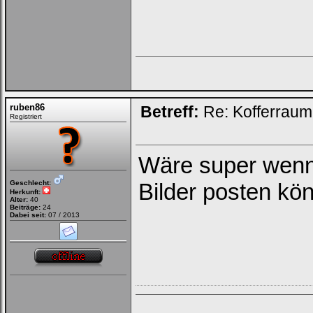
ruben86
Betreff:
Re: Kofferrau
Registriert
Wäre super wenn 
Geschlecht:
Bilder posten kö
Herkunft:
Alter:
40
Beiträge:
24
Dabei seit:
07 / 2013