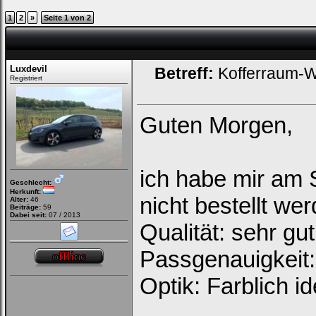
1
2
»
Seite 1 von 2
Luxdevil
Betreff:
Kofferraum-
Registriert
Guten Morgen,
ich habe mir am 
Geschlecht:
Herkunft:
nicht bestellt wer
Alter:
46
Beiträge:
59
Dabei seit:
07 / 2013
Qualität: sehr gut
Passgenauigkeit:
Loginbox
Optik: Farblich i
Trage
bitte
in