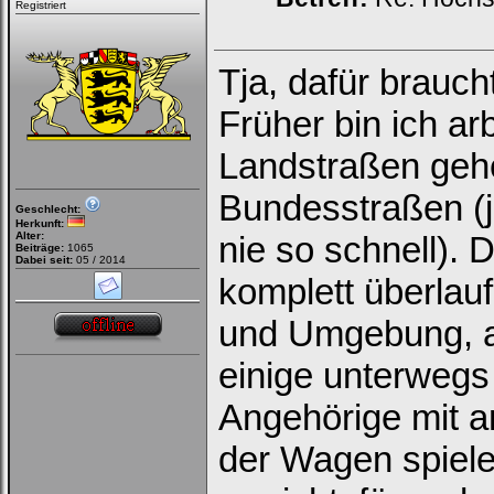
Registriert
Tja, dafür brauc
Früher bin ich ar
Landstraßen gehe
Bundesstraßen (j
Geschlecht:
Herkunft:
Alter:
nie so schnell). D
Beiträge:
1065
Dabei seit:
05 / 2014
komplett überlau
und Umgebung, a
einige unterwegs
Angehörige mit a
der Wagen spiele