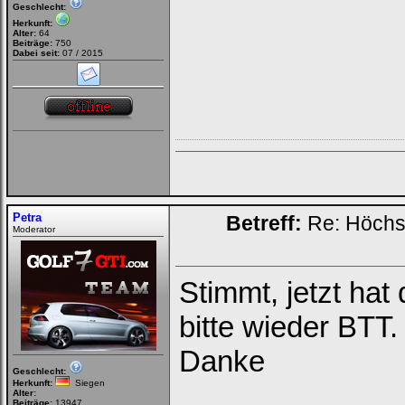
Geschlecht:
Herkunft:
Alter:
64
Beiträge:
750
Dabei seit:
07 / 2015
Petra
Betreff:
Re: Höchs
Moderator
Stimmt, jetzt hat
bitte wieder BTT.
Danke
Geschlecht:
Herkunft:
Siegen
Alter:
Beiträge:
13947