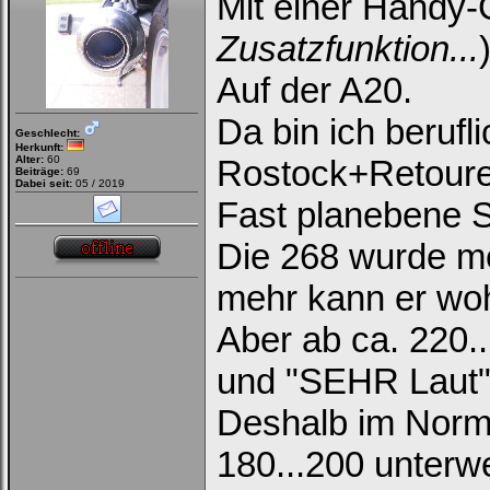
Mit einer Handy
Zusatzfunktion...
Auf der A20.
Da bin ich berufl
Geschlecht:
Herkunft:
Alter:
60
Rostock+Retoure
Beiträge:
69
Dabei seit:
05 / 2019
Fast planebene S
Die 268 wurde m
mehr kann er wohl
Aber ab ca. 220.
und "SEHR Laut"
Deshalb im Norma
180...200 unterw