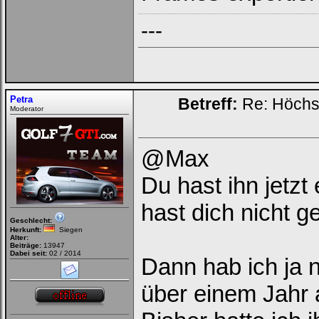
---
Petra
Betreff:
Re: Höchs
Moderator
@Max
Du hast ihn jetz
hast dich nicht g
Geschlecht:
Herkunft:
Siegen
Alter:
Beiträge:
13947
Dabei seit:
02 / 2014
Dann hab ich ja 
über einem Jahr