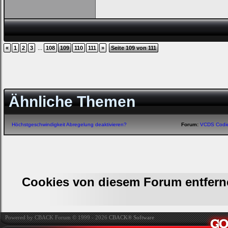
...
«
1
2
3
108
109
110
111
»
Seite 109 von 111
Ähnliche Themen
Höchstgeschwindigkeit Abregelung deaktivieren?
Forum:
VCDS Codi
Cookies von diesem Forum entfern
Powered by CBACK Forum © 1999 - 2026
CBACK® Software