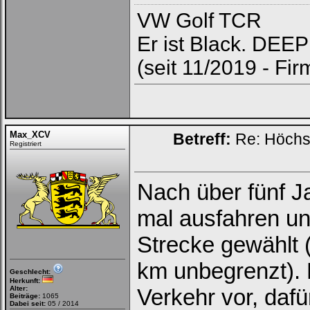
VW Golf TCR
Er ist Black. DEE
(seit 11/2019 - F
Max_XCV
Betreff:
Re: Höchs
Registriert
Nach über fünf J
mal ausfahren un
Strecke gewählt 
km unbegrenzt). M
Geschlecht:
Herkunft:
Alter:
Verkehr vor, dafü
Beiträge:
1065
Dabei seit:
05 / 2014