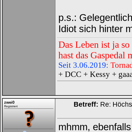
p.s.: Gelegentlic
Idiot sich hinter 
Das Leben ist ja so
hast das Gaspedal mi
Seit 3.06.2019:
Tornad
+ DCC + Kessy + gaaan
zwei0
Betreff:
Re: Höchs
Registriert
mhmm, ebenfalls 