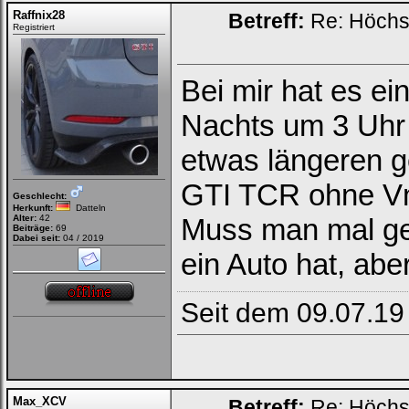
Raffnix28
Betreff:
Re: Höchs
Registriert
Bei mir hat es ei
Nachts um 3 Uhr 
etwas längeren g
GTI TCR ohne V
Geschlecht:
Herkunft:
Datteln
Alter:
42
Muss man mal g
Beiträge:
69
Dabei seit:
04 / 2019
ein Auto hat, aber
Seit dem 09.07.19
Max_XCV
Betreff:
Re: Höchs