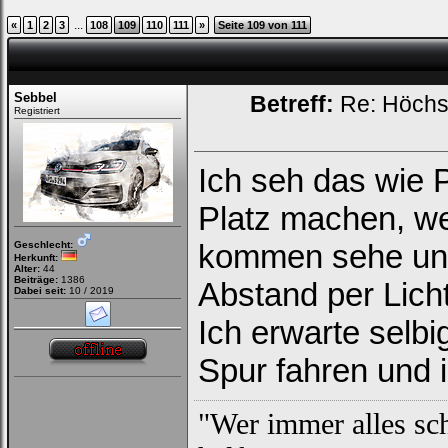
...
«
1
2
3
108
109
110
111
»
Seite 109 von 111
Sebbel
Betreff:
Re: Höchs
Registriert
Ich seh das wie P
Platz machen, we
kommen sehe und
Geschlecht:
Herkunft:
Alter:
44
Beiträge:
1386
Abstand per Licht
Dabei seit:
10 / 2019
Ich erwarte selbi
Spur fahren und 
"Wer immer alles sch