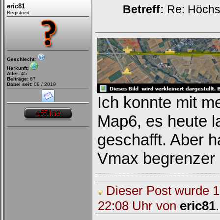
eric81
Betreff:
Re: Höchs
Registriert
Geschlecht:
Herkunft:
Alter:
45
Beiträge:
67
Dabei seit:
08 / 2019
Ich konnte mit m
Map6, es heute la
geschafft. Aber h
Vmax begrenzer e
Dieser Post wurde 1 
22:08 Uhr von
eric81
.