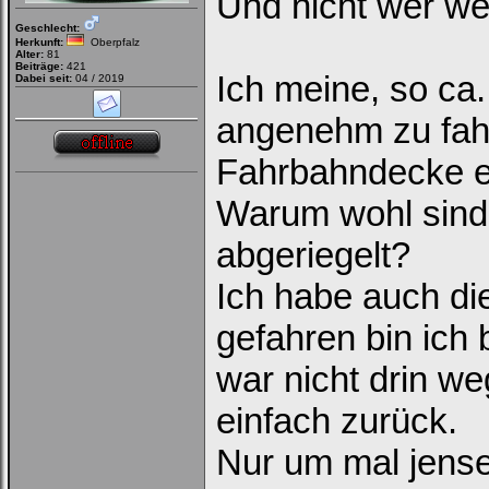
Und nicht wer we
Geschlecht:
Herkunft:
Oberpfalz
Passwort:
Alter:
81
Beiträge:
421
Ich meine, so ca
Dabei seit:
04 / 2019
angenehm zu fahr
Bei jedem Besuch
automatisch einloggen.
Fahrbahndecke ei
Onlinestatus verstecken.
Warum wohl sind 
abgeriegelt?
Ich habe auch di
gefahren bin ich
Ich habe mein Passwort
vergessen
|
Registrieren
war nicht drin we
einfach zurück.
Nur um mal jense