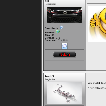
aik
Registriert
Geschlecht:
Herkunft:
Alter:
40
Beiträge:
271
Dabei seit:
01 / 2014
AndiG
Registriert
es steht le
Stromlaufp