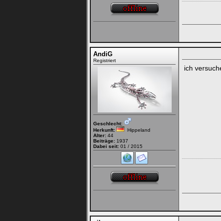
AndiG
Registriert
ich versuch
Geschlecht:
Herkunft:
Hippeland
Alter:
44
Beiträge:
1937
Dabei seit:
01 / 2015