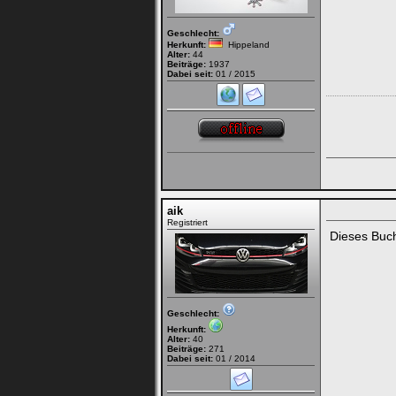
Geschlecht:
Herkunft:
Hippeland
Alter:
44
Beiträge:
1937
Dabei seit:
01 / 2015
aik
Registriert
Dieses Buch
Geschlecht:
Herkunft:
Alter:
40
Beiträge:
271
Dabei seit:
01 / 2014