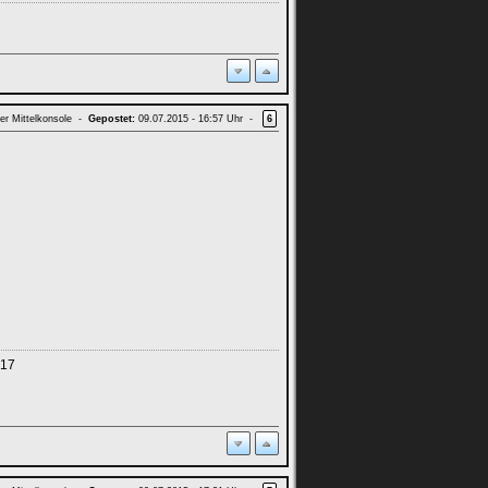
er Mittelkonsole -
Gepostet:
09.07.2015 - 16:57 Uhr -
6
017