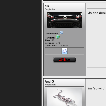
aik
Registriert
Ja das denk
Geschlecht:
Herkunft:
Alter:
40
Beiträge:
271
Dabei seit:
01 / 2014
AndiG
Registriert
im "so wird