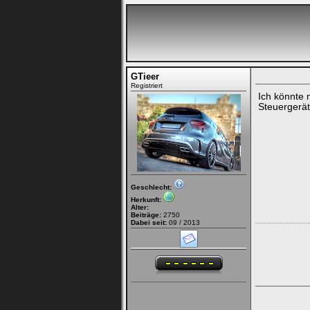
GTieer
Registriert
Ich könnte 
Steuergerät
Geschlecht:
Herkunft:
Alter:
Beiträge:
2750
Dabei seit:
09 / 2013