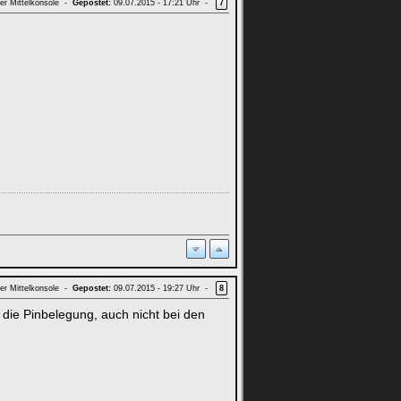
er Mittelkonsole -
Gepostet:
09.07.2015 - 17:21 Uhr -
7
er Mittelkonsole -
Gepostet:
09.07.2015 - 19:27 Uhr -
8
f die Pinbelegung, auch nicht bei den