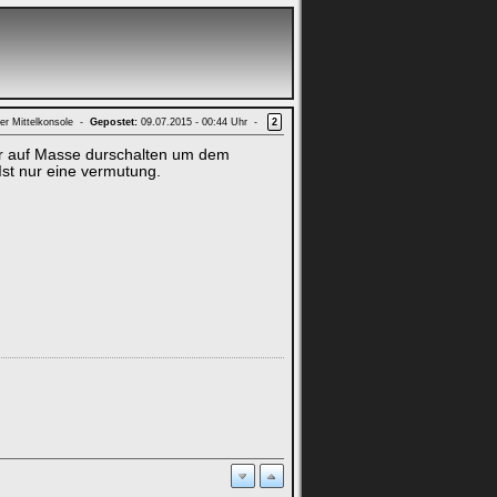
er Mittelkonsole -
Gepostet:
09.07.2015 - 00:44 Uhr -
2
ter auf Masse durschalten um dem
 Ist nur eine vermutung.