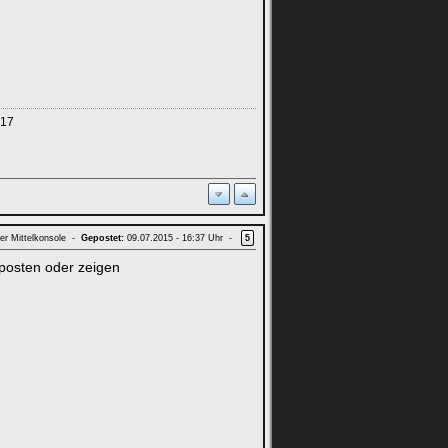
017
er Mittelkonsole -
Gepostet:
09.07.2015 - 16:37 Uhr -
5
 posten oder zeigen