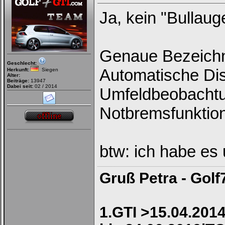
Ja, kein "Bullau
Genaue Bezeich
Geschlecht:
Automatische Di
Herkunft:
Siegen
Alter:
Beiträge:
13947
Dabei seit:
02 / 2014
Umfeldbeobachtun
Notbremsfunktio
btw: ich habe es 
Gruß Petra - Golf
1.GTI >15.04.2014