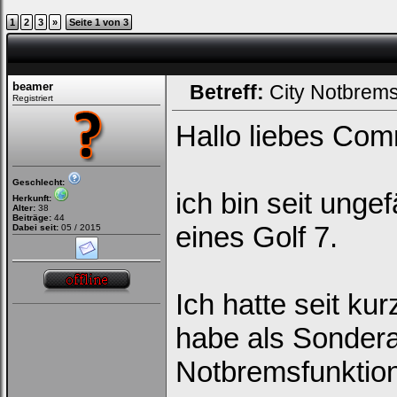
1
2
3
»
Seite 1 von 3
beamer
Betreff:
City Notbrem
Registriert
Hallo liebes Com
Geschlecht:
ich bin seit unge
Herkunft:
Alter:
38
Beiträge:
44
eines Golf 7.
Dabei seit:
05 / 2015
Ich hatte seit ku
habe als Sondera
Notbremsfunktion