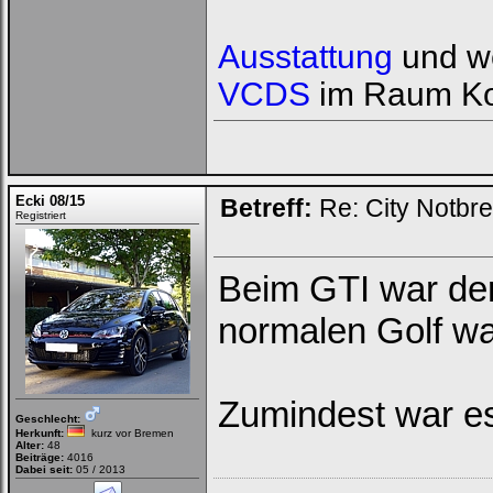
Ausstattung
und we
VCDS
im Raum Ko
Ecki 08/15
Betreff:
Re: City Notbr
Registriert
Beim GTI war der
normalen Golf war
Zumindest war es
Geschlecht:
Herkunft:
kurz vor Bremen
Alter:
48
Beiträge:
4016
Dabei seit:
05 / 2013