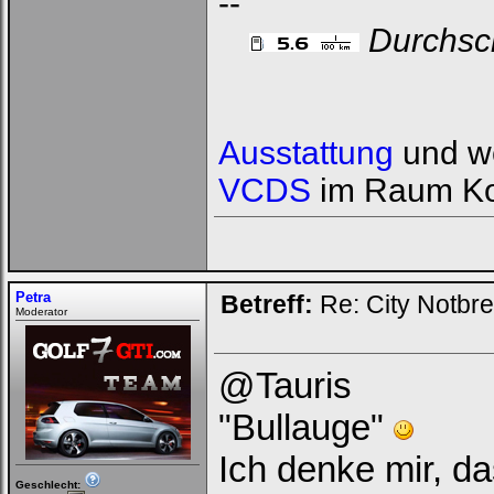
--
Durchsch
Ausstattung
und we
VCDS
im Raum Ko
Petra
Betreff:
Re: City Notbr
Moderator
@Tauris
"Bullauge"
Ich denke mir, da
Geschlecht: