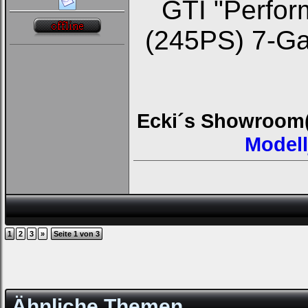
GTI "Perfo
(245PS) 7-Ga
Ecki´s Showroom
Modell
1
2
3
»
Seite 1 von 3
Ähnliche Themen