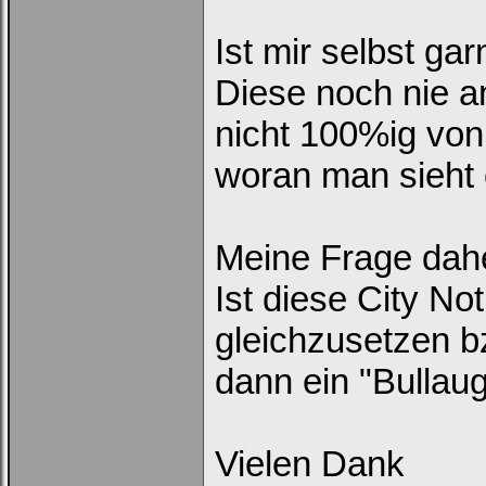
Ist mir selbst ga
Diese noch nie a
nicht 100%ig von
woran man sieht o
Loginbox
Trage
bitte
Meine Frage dah
in
die
nachfolgenden
Ist diese City No
Felder
Deinen
Benutzernamen
gleichzusetzen b
und
Kennwort
ein,
dann ein "Bullaug
um
Dich
einzuloggen.
Vielen Dank
Username: