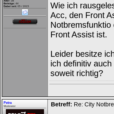
Alter:
38
Wie ich rausgele
Beiträge:
44
Dabei seit:
05 / 2015
Acc, den Front As
Notbremsfunktio 
Front Assist ist.
Leider besitze ic
ich definitiv auc
soweit richtig?
Petra
Betreff:
Re: City Notbr
Moderator