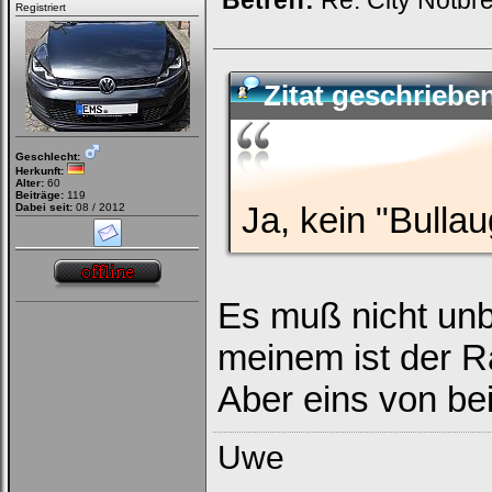
Betreff:
Re: City Notbr
Registriert
Zitat geschriebe
Geschlecht:
Herkunft:
Alter:
60
Beiträge:
119
Ja, kein "Bulla
Dabei seit:
08 / 2012
Es muß nicht unbe
meinem ist der R
Aber eins von be
Uwe