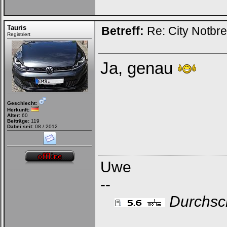
Tauris
Betreff:
Re: City Notbr
Registriert
Ja, genau
Geschlecht:
Herkunft:
Alter:
60
Beiträge:
119
Dabei seit:
08 / 2012
Uwe
--
Durchsch