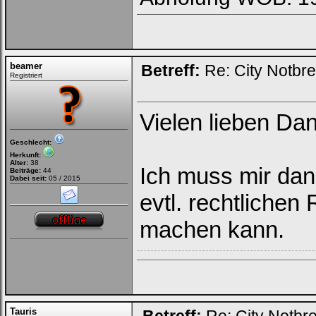
beamer
Betreff:
Re: City Notbr
Registriert
Vielen lieben Da
Geschlecht:
Herkunft:
Alter:
38
Ich muss mir dan
Beiträge:
44
Dabei seit:
05 / 2015
evtl. rechtlichen
machen kann.
Tauris