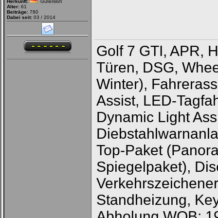
Herkunft:
Gütersloh
Alter:
61
Beiträge:
780
Dabei seit:
03 / 2014
Golf 7 GTI, APR, H
Türen, DSG, Whe
Winter), Fahrerass
Assist, LED-Tagfah
Dynamic Light Assi
Diebstahlwarnanl
Top-Paket (Panor
Spiegelpaket), Di
Verkehrszeichener
Standheizung, Keyl
Abholung WOB: 1