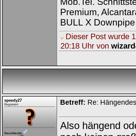
Mob.Tel. Schnittst
Trage
bitte
Premium, Alcantar
in
die
nachfolgenden
BULL X Downpipe
Felder
Deinen
Benutzernamen
Dieser Post wurde 1 
und
Kennwort
20:18 Uhr von
wizard
ein,
um
Dich
einzuloggen.
Username:
Passwort:
speedy27
Betreff:
Re: Hängendes 
Registriert
Bei jedem Besuch
automatisch einloggen.
Onlinestatus verstecken.
Also hängend od
Geschlecht: