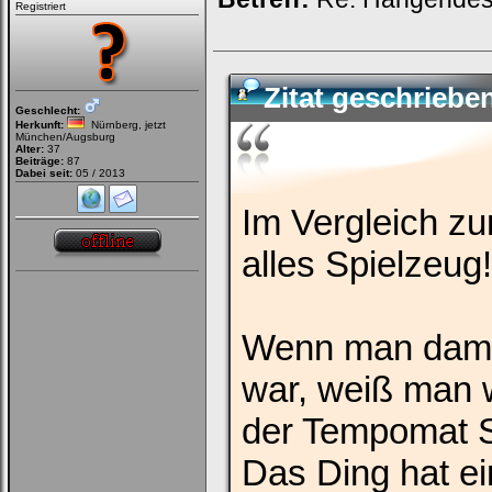
Registriert
Zitat geschriebe
Geschlecht:
Herkunft:
Nürnberg, jetzt
München/Augsburg
Alter:
37
Beiträge:
87
Dabei seit:
05 / 2013
Im Vergleich z
alles Spielzeug!
Wenn man damit
war, weiß man 
der Tempomat Se
Das Ding hat ei