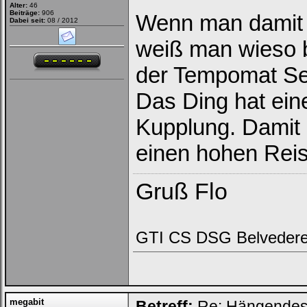
Alter:
46
Beiträge:
906
Wenn man damit 
Dabei seit:
08 / 2012
weiß man wieso 
der Tempomat Ser
Das Ding hat ein
Kupplung. Damit
einen hohen Reise
Gruß Flo
GTI CS DSG Belvedere
megabit
Betreff:
Re: Hängendes 