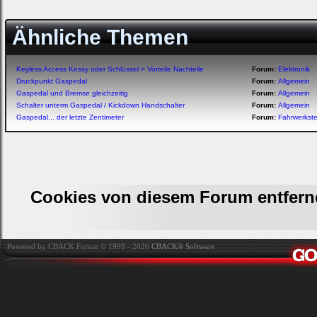
Ähnliche Themen
Keyless Access Kessy oder Schlüssel > Vorteile Nachteile
Forum:
Elektronik
Druckpunkt Gaspedal
Forum:
Allgemein
Gaspedal und Bremse gleichzeitig
Forum:
Allgemein
Schalter unterm Gaspedal / Kickdown Handschalter
Forum:
Allgemein
Gaspedal... der letzte Zentimeter
Forum:
Fahrwerkste
Cookies von diesem Forum entfern
Powered by CBACK Forum © 1999 - 2026
CBACK® Software