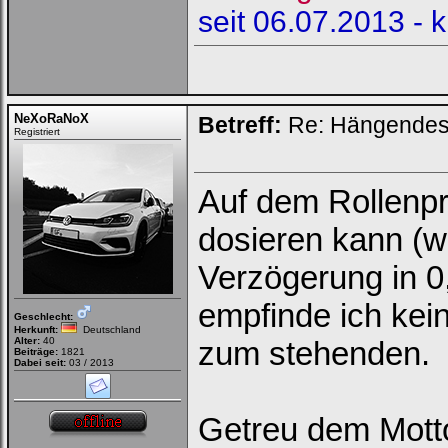
seit 06.07.2013 - 
NeXoRaNoX
Betreff:
Re: Hängendes 
Registriert
Auf dem Rollenpr
dosieren kann (w
Verzögerung in 0,
empfinde ich ke
Geschlecht:
Herkunft:
Deutschland
Alter:
40
zum stehenden.
Beiträge:
1821
Dabei seit:
03 / 2013
Getreu dem Motto