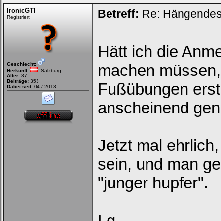
IronicGTI
Betreff:
Re: Hängendes 
Registriert
Hätt ich die Anme
Geschlecht:
machen müssen, 
Herkunft:
Salzburg
Alter:
37
Beiträge:
353
Fußübungen erste
Dabei seit:
04 / 2013
anscheinend ge
Jetzt mal ehrlich
sein, und man ge
"junger hupfer".
Lg