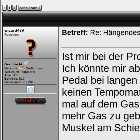
«
1
2
Seite 2 von 2
wizard479
Betreff:
Re: Hängendes 
Registriert
Ist mir bei der Pr
Geschlecht:
Ich könnte mir a
Herkunft:
Südlich des
Weißwurst - Äquators
Alter:
47
Pedal bei lange
Beiträge:
819
Dabei seit:
06 / 2013
keinen Tempomat
mal auf dem Gasp
mehr Gas zu geb
Muskel am Schien