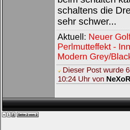
schaltens die Dr
sehr schwer...
Aktuell:
Neuer Gol
Perlmutteffekt - 
Modern Grey/Blac
Dieser Post wurde 6 
10:24 Uhr von
NeXo
«
1
2
Seite 2 von 2