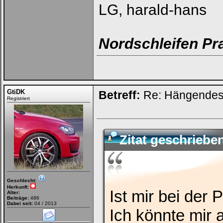
LG, harald-hans
Nordschleifen Pr
GtiDK
Betreff:
Re: Hängendes 
Registriert
Zitat geschriebe
Geschlecht:
Herkunft:
Ist mir bei der 
Alter:
Beiträge:
486
Dabei seit:
04 / 2013
Ich könnte mir 