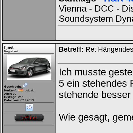
Vienna - DCC - Dis
Soundsystem Dynau
hjnet
Betreff:
Re: Hängendes 
Registriert
Ich musste geste
5 ein stehendes 
Geschlecht:
Herkunft:
Leipzig
stehende besser
Alter:
70
Beiträge:
255
Dabei seit:
02 / 2013
Wie gesagt, geme