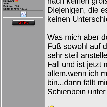
nach keinen groß
Herkunft:
Alter:
Beiträge:
220
Diejenigen, die 
Dabei seit:
06 / 2013
keinen Untersch
Ich habe mein Passwort
vergessen
|
Registrieren
Was mich aber do
Fuß sowohl auf 
sehr steil anstel
Fall und ist jetz
allem,wenn ich m
bin...dann fällt 
Schienbein unter