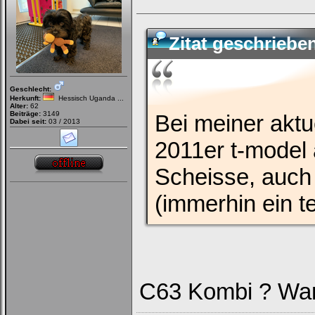
Zitat geschriebe
Geschlecht:
Herkunft:
Hessisch Uganda ...
Alter:
62
Beiträge:
3149
Bei meiner aktue
Dabei seit:
03 / 2013
2011er t-model 
Scheisse, auch
(immerhin ein t
C63 Kombi ? Wa