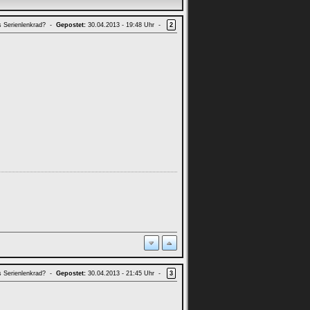
s Serienlenkrad? -
Gepostet:
30.04.2013 - 19:48 Uhr -
2
s Serienlenkrad? -
Gepostet:
30.04.2013 - 21:45 Uhr -
3