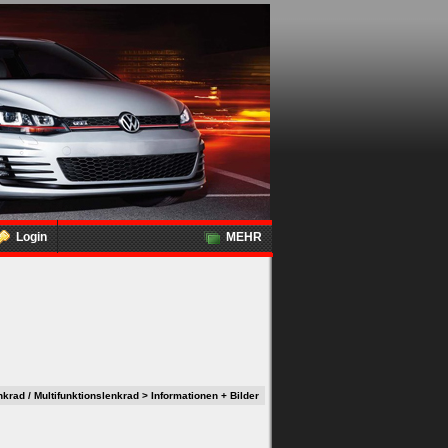
Login
MEHR
krad / Multifunktionslenkrad > Informationen + Bilder