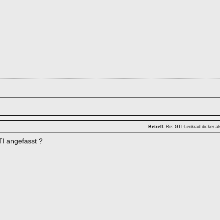
Betreff:
Re: GTI-Lenkrad dicker a
I angefasst ?