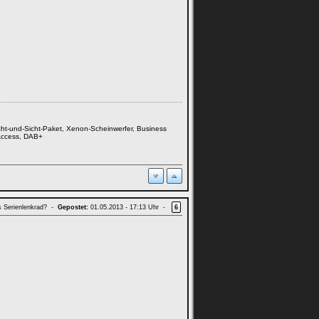
cht-und-Sicht-Paket, Xenon-Scheinwerfer, Business
 Access, DAB+
s Serienlenkrad? -
Gepostet:
01.05.2013 - 17:13 Uhr -
6