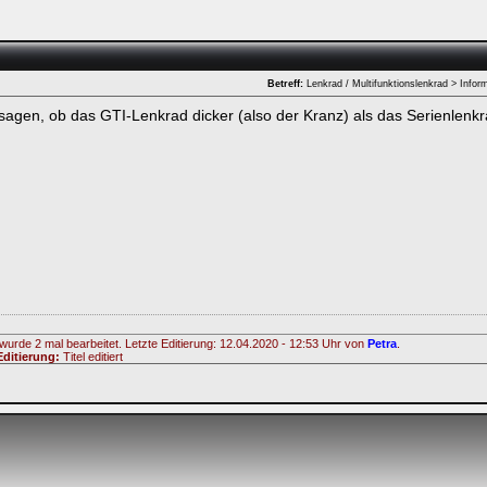
Betreff:
Lenkrad / Multifunktionslenkrad > Infor
sagen, ob das GTI-Lenkrad dicker (also der Kranz) als das Serienlenkr
ken.
wurde 2 mal bearbeitet. Letzte Editierung: 12.04.2020 - 12:53 Uhr von
Petra
.
ditierung:
Titel editiert