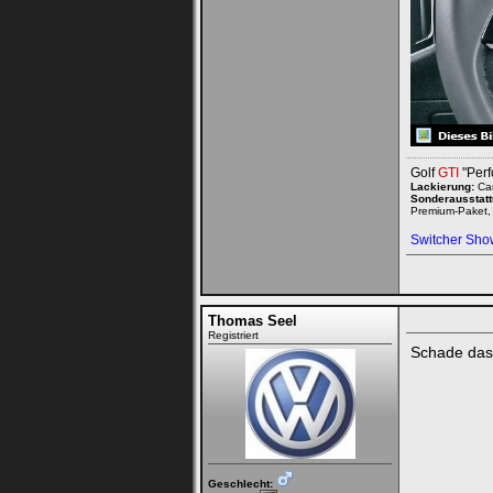
Golf
GTI
"Perf
Lackierung:
Car
Sonderausstatt
Premium-Paket, 
Switcher Sh
Thomas Seel
Registriert
Schade dass
Geschlecht: