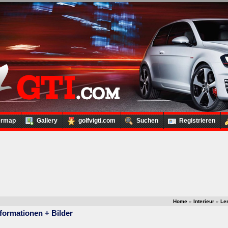
ermap
Gallery
golfvigti.com
Suchen
Registrieren
Home
»
Interieur
»
Len
nformationen + Bilder