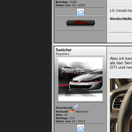
Beiträge:
3149
Dabei seit:
03 / 2013
LG, harald-h
Nordschleife
Switcher
Registriert
Also ich kan
als das Ser
GTI und ne
Geschlecht:
Herkunft:
München
Alter:
41
Beiträge:
114
Dabei seit:
03 / 2013