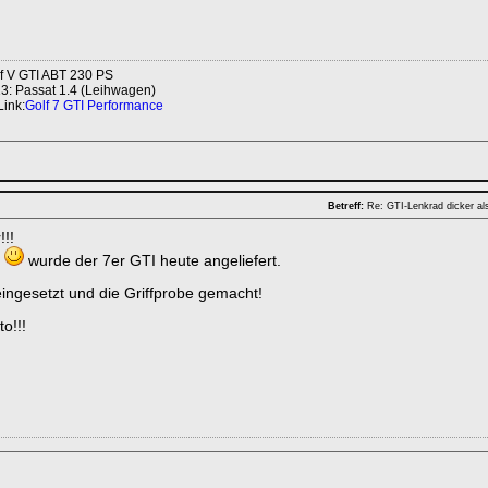
lf V GTI ABT 230 PS
13: Passat 1.4 (Leihwagen)
Link:
Golf 7 GTI Performance
Betreff:
Re: GTI-Lenkrad dicker al
!!!
m
wurde der 7er GTI heute angeliefert.
ingesetzt und die Griffprobe gemacht!
o!!!