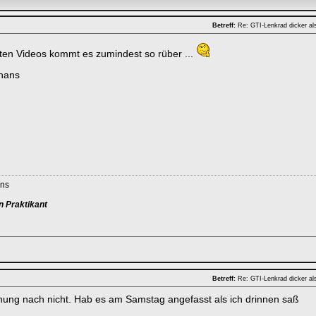
Betreff:
Re: GTI-Lenkrad dicker al
ten Videos kommt es zumindest so rüber ...
-hans
ans
n Praktikant
Betreff:
Re: GTI-Lenkrad dicker al
ung nach nicht. Hab es am Samstag angefasst als ich drinnen saß