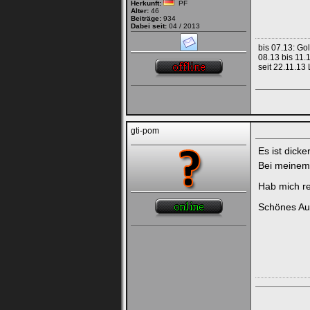
Herkunft:
PF
Alter:
46
Beiträge:
934
Dabei seit:
04 / 2013
bis 07.13: Go
08.13 bis 11.
seit 22.11.13 
gti-pom
Es ist dicker
Bei meine
Hab mich re
Schönes Aut