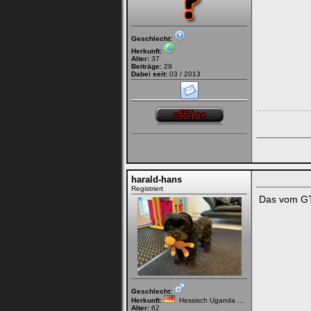
Geschlecht:
Herkunft:
Alter:
37
Beiträge:
29
Dabei seit:
03 / 2013
harald-hans
Registriert
Das vom GT
Geschlecht:
Herkunft:
Hessisch Uganda ...
Alter:
62