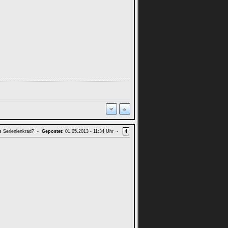
ls Serienlenkrad? -
Gepostet:
01.05.2013 - 11:34 Uhr -
4