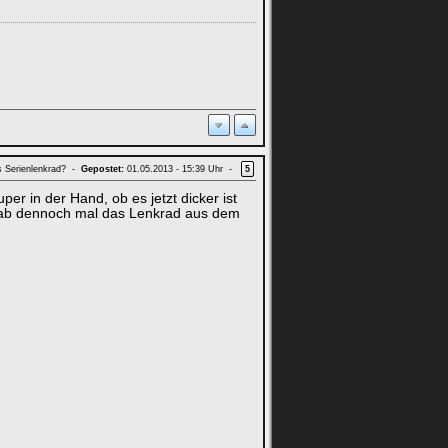
s Serienlenkrad? -
Gepostet:
01.05.2013 - 15:39 Uhr -
5
per in der Hand, ob es jetzt dicker ist
 hab dennoch mal das Lenkrad aus dem