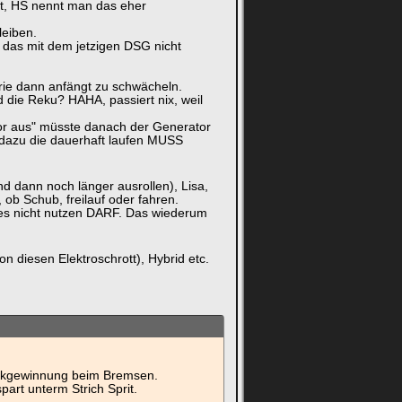
mat, HS nennt man das eher
leiben.
das mit dem jetzigen DSG nicht
rie dann anfängt zu schwächeln.
d die Reku? HAHA, passiert nix, weil
tor aus" müsste danach der Generator
e dazu die dauerhaft laufen MUSS
d dann noch länger ausrollen), Lisa,
 ob Schub, freilauf oder fahren.
 es nicht nutzen DARF. Das wiederum
on diesen Elektroschrott), Hybrid etc.
ückgewinnung beim Bremsen.
art unterm Strich Sprit.