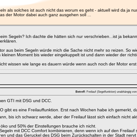
ln als solches ist auch nicht das worum es geht - aktuell wird da ja 
s der Motor dabei auch ganz ausgehen soll ...
eim Segeln? Ich dachte die hätten sich nur verschrieben...ist ja bekann
 erklären.
tor aus beim Segeln würde mich die Sache nicht mehr so reizen. So wie's
 kleinen Moment bis wieder eingekuppelt ist und dann wieder der ric
 nicht wissen wie lange es dauern würde wenn auch noch der Motor erst
Betreff:
Freilauf (Segelfunktion) unabhängig v
inen GTI mit DSG und DCC.
CO gibt es eine Freilauffunktion. Erst nach Wochen habe ich gemerkt, d
ann, bis ich schwarz werde, aber der Freilauf lässt sich einfach nicht ak
l öko und 50% der Einstellungen brauche ich nicht.
s Segeln mit DCC Comfort kombinieren, denn wenn ich auf den Freilauf s
ren und das Geruckel des DSG beim Zurückschalten in der Stadt nervt