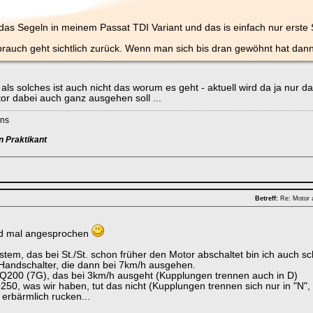
das Segeln in meinem Passat TDI Variant und das is einfach nur erste
brauch geht sichtlich zurück. Wenn man sich bis dran gewöhnt hat da
als solches ist auch nicht das worum es geht - aktuell wird da ja nur
or dabei auch ganz ausgehen soll ...
ans
n Praktikant
Betreff:
Re: Motor 
rd mal angesprochen
stem, das bei St./St. schon früher den Motor abschaltet bin ich auch s
Handschalter, die dann bei 7km/h ausgehen.
Q200 (7G), das bei 3km/h ausgeht (Kupplungen trennen auch in D)
50, was wir haben, tut das nicht (Kupplungen trennen sich nur in "N", 
 erbärmlich rucken...