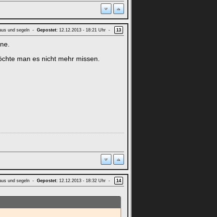
aus und segeln -
Gepostet:
12.12.2013 - 18:21 Uhr -
13
hne.
öchte man es nicht mehr missen.
aus und segeln -
Gepostet:
12.12.2013 - 18:32 Uhr -
14