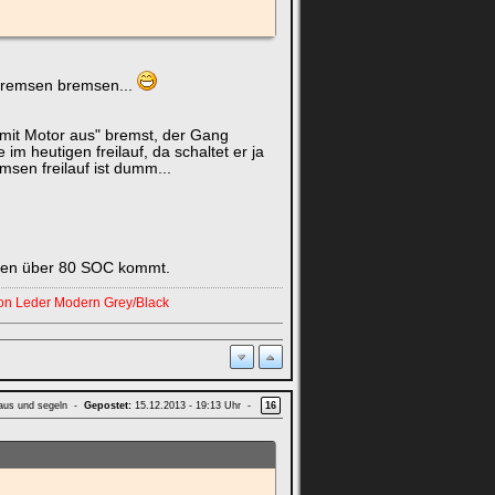
 Bremsen bremsen...
 mit Motor aus" bremst, der Gang
m heutigen freilauf, da schaltet er ja
sen freilauf ist dumm...
elten über 80 SOC kommt.
bon Leder Modern Grey/Black
aus und segeln -
Gepostet:
15.12.2013 - 19:13 Uhr -
16