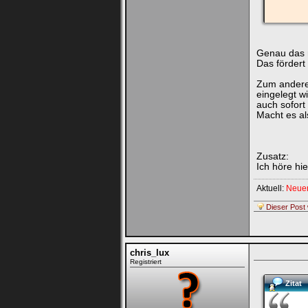
Genau das m
Das fördert
Zum anderen
eingelegt w
auch sofort
Macht es al
Zusatz:
Ich höre hi
Aktuell:
Neuer
Dieser Post 
chris_lux
Registriert
Zitat