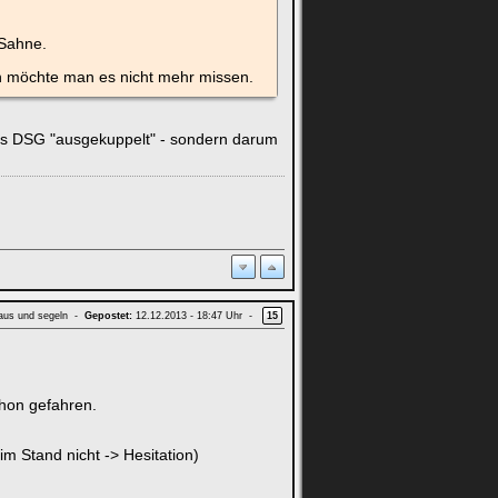
 Sahne.
nn möchte man es nicht mehr missen.
 das DSG "ausgekuppelt" - sondern darum
aus und segeln -
Gepostet:
12.12.2013 - 18:47 Uhr -
15
chon gefahren.
im Stand nicht -> Hesitation)