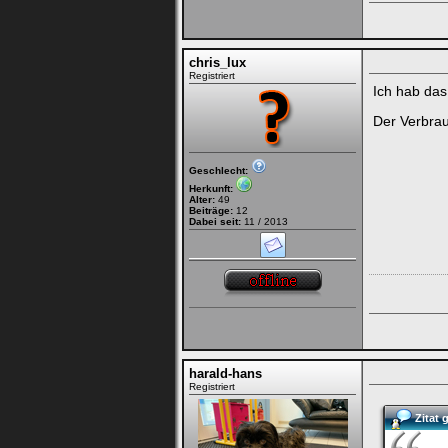
chris_lux
Registriert
Ich hab das
Der Verbrau
Geschlecht:
Herkunft:
Alter:
49
Beiträge:
12
Dabei seit:
11 / 2013
harald-hans
Registriert
Zitat 