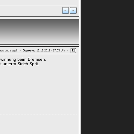
aus und segeln -
Gepostet:
12.12.2013 - 17:55 Uhr -
12
gewinnung beim Bremsen.
 unterm Strich Sprit.