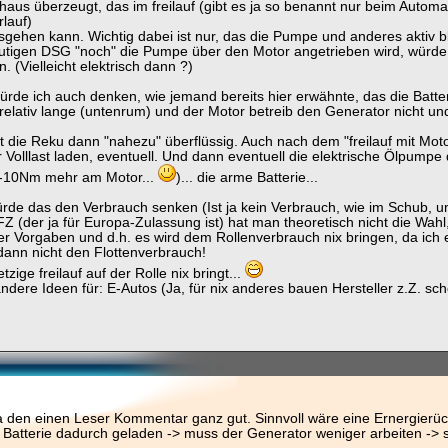
chaus überzeugt, das im freilauf (gibt es ja so benannt nur beim Auto
rlauf)
gehen kann. Wichtig dabei ist nur, das die Pumpe und anderes aktiv b
tigen DSG "noch" die Pumpe über den Motor angetrieben wird, würde 
n. (Vielleicht elektrisch dann ?)
de ich auch denken, wie jemand bereits hier erwähnte, das die Batte
a relativ lange (untenrum) und der Motor betreib den Generator nicht un
 die Reku dann "nahezu" überflüssig. Auch nach dem "freilauf mit Mo
 Volllast laden, eventuell. Und dann eventuell die elektrische Ölpump
 5-10Nm mehr am Motor...
)... die arme Batterie...
ürde das den Verbrauch senken (Ist ja kein Verbrauch, wie im Schub, un
Z (der ja für Europa-Zulassung ist) hat man theoretisch nicht die Wahl,
r Vorgaben und d.h. es wird dem Rollenverbrauch nix bringen, da ich
dann nicht den Flottenverbrauch!
tzige freilauf auf der Rolle nix bringt...
ndere Ideen für: E-Autos (Ja, für nix anderes bauen Hersteller z.Z. sch
a den einen Leser Kommentar ganz gut. Sinnvoll wäre eine Ernergier
 Batterie dadurch geladen -> muss der Generator weniger arbeiten -> sp