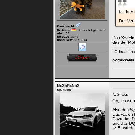
Ich hab 
Der Ver
Geschlecht:
Herkunft:
Hessisch Uganda ...
Alter:
62
Beiträge:
3149
Das Segeln 
Dabei seit:
03 / 2013
das der Mot
LG, harald-h
Nordschleife
NeXoRaNoX
Registriert
@Socke
Oh, ich we
Also das Sy
Das waren 
Dazu das D
und das DQ2
-> Er würde