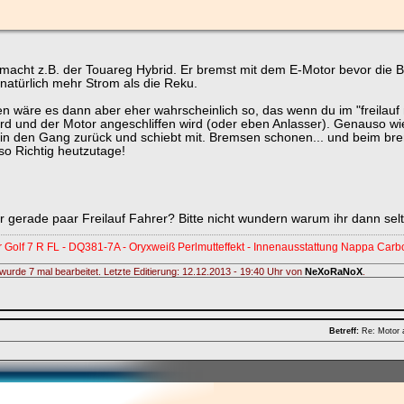
acht z.B. der Touareg Hybrid. Er bremst mit dem E-Motor bevor die
 natürlich mehr Strom als die Reku.
 wäre es dann aber eher wahrscheinlich so, das wenn du im "freilauf
ird und der Motor angeschliffen wird (oder eben Anlasser). Genauso wie i
 in den Gang zurück und schiebt mit. Bremsen schonen... und beim brem
so Richtig heutzutage!
er gerade paar Freilauf Fahrer? Bitte nicht wundern warum ihr dann s
 Golf 7 R FL - DQ381-7A - Oryxweiß Perlmutteffekt - Innenausstattung Nappa Car
wurde 7 mal bearbeitet. Letzte Editierung: 12.12.2013 - 19:40 Uhr von
NeXoRaNoX
.
Betreff:
Re: Motor 