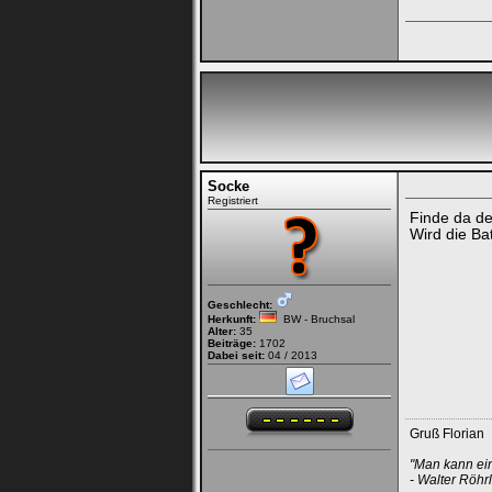
Socke
Registriert
Finde da d
Wird die Ba
Geschlecht:
Herkunft:
BW - Bruchsal
Alter:
35
Beiträge:
1702
Dabei seit:
04 / 2013
Gruß Florian
"Man kann ein
- Walter Röhr