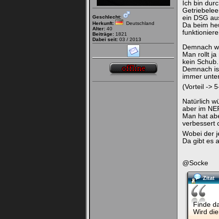
Ich bin dur
Getriebelee
Geschlecht:
ein DSG aus
Herkunft:
Deutschland
Da beim heu
Alter:
40
funktioniere
Beiträge:
1821
Dabei seit:
03 / 2013
Demnach wür
Man rollt j
kein Schub.
Demnach ist
immer unter
(Vorteil ->
Natürlich w
aber im NEF
Man hat abe
verbessert 
Wobei der je
Da gibt es a
@Socke
Zitat
Finde d
Wird die