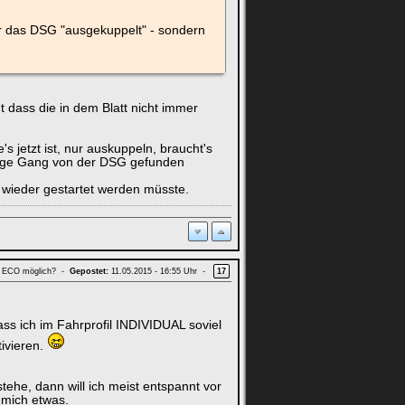
nur das DSG "ausgekuppelt" - sondern
t dass die in dem Blatt nicht immer
 jetzt ist, nur auskuppeln, braucht's
htige Gang von der DSG gefunden
 wieder gestartet werden müsste.
on ECO möglich? -
Gepostet:
11.05.2015 - 16:55 Uhr -
17
ass ich im Fahrprofil INDIVIDUAL soviel
tivieren.
tehe, dann will ich meist entspannt vor
 mich etwas.