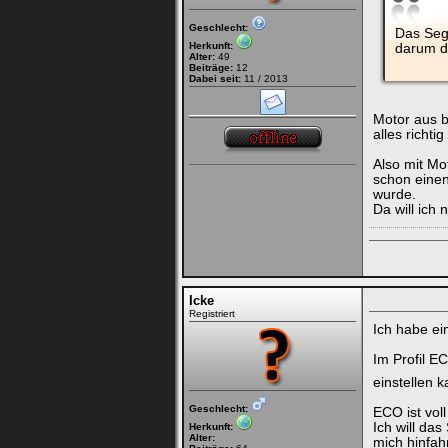
Geschlecht:
Das Sege
Herkunft:
darum da
Alter:
49
Beiträge:
12
Dabei seit:
11 / 2013
Motor aus b
alles richtig
Also mit Mo
schon einen
wurde.
Da will ich
Icke
Registriert
Ich habe e
Im Profil E
einstellen k
Geschlecht:
ECO ist vol
Ich will da
Herkunft:
Alter:
mich hinfah