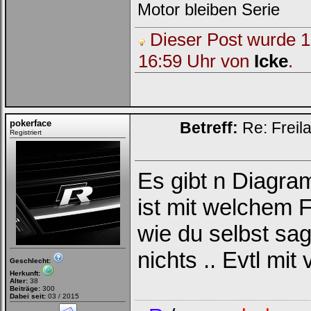
Motor bleiben Serie
Dieser Post wurde 1 
16:59 Uhr von
Icke
.
pokerface
Betreff:
Re: Freil
Registriert
Es gibt n Diagram
ist mit welchem F
wie du selbst sag
nichts .. Evtl mit
Geschlecht:
Herkunft:
Alter:
38
Beiträge:
300
Dabei seit:
03 / 2015