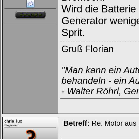
Wird die Batteri
Generator weniger
Sprit.
Loginbox
Gruß Florian
Trage
bitte
in
"Man kann ein Aut
die
nachfolgenden
Felder
behandeln - ein Au
Deinen
Benutzernamen
- Walter Röhrl, Ge
und
Kennwort
ein,
um
Dich
einzuloggen.
chris_lux
Betreff:
Re: Motor aus
Username:
Registriert
Passwort: