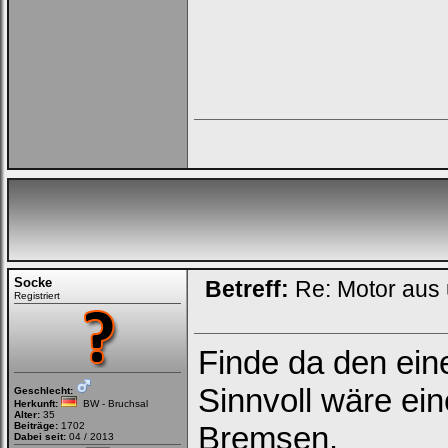
Socke
Betreff:
Re: Motor aus
Registriert
Finde da den ei
Sinnvoll wäre ei
Geschlecht:
Herkunft:
BW - Bruchsal
Alter:
35
Beiträge:
1702
Bremsen.
Dabei seit:
04 / 2013