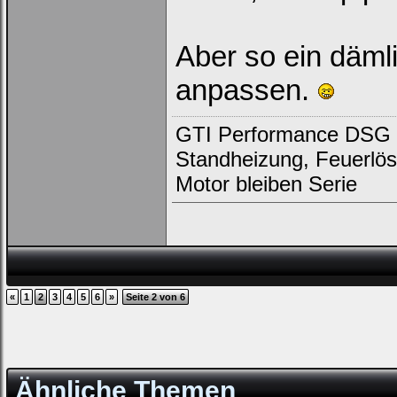
Aber so ein dämli
anpassen.
GTI Performance DSG D
Standheizung, Feuerlös
Motor bleiben Serie
«
1
2
3
4
5
6
»
Seite 2 von 6
Ähnliche Themen