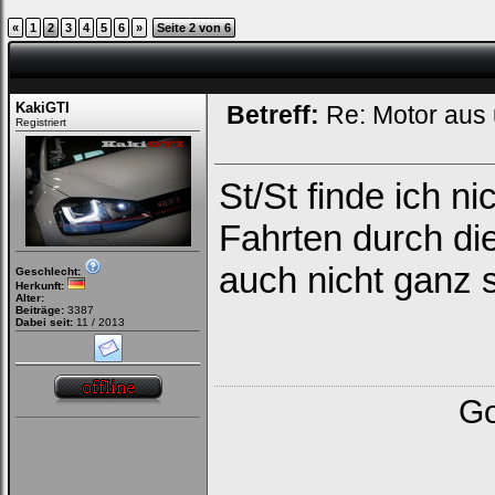
«
1
2
3
4
5
6
»
Seite 2 von 6
KakiGTI
Betreff:
Re: Motor aus
Registriert
St/St finde ich n
Fahrten durch die
auch nicht ganz s
Geschlecht:
Herkunft:
Alter:
Beiträge:
3387
Dabei seit:
11 / 2013
Go