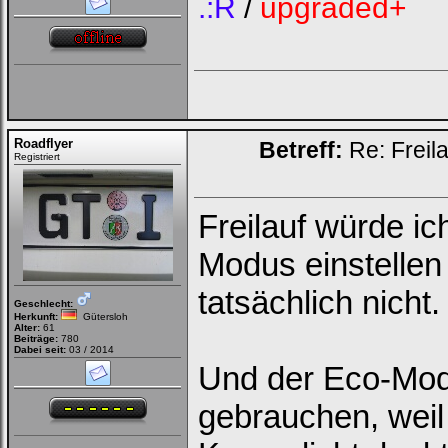
.:R
/
upgraded+
Roadflyer
Betreff:
Re: Freil
Registriert
Freilauf würde ic
Modus einstellen
tatsächlich nicht.
Geschlecht:
Herkunft:
Gütersloh
Alter:
61
Beiträge:
780
Dabei seit:
03 / 2014
Und der Eco-Modu
gebrauchen, wei