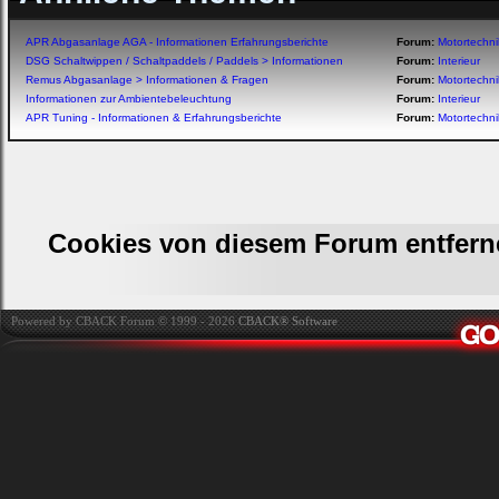
APR Abgasanlage AGA - Informationen Erfahrungsberichte
Forum:
Motortechn
DSG Schaltwippen / Schaltpaddels / Paddels > Informationen
Forum:
Interieur
Remus Abgasanlage > Informationen & Fragen
Forum:
Motortechn
Informationen zur Ambientebeleuchtung
Forum:
Interieur
APR Tuning - Informationen & Erfahrungsberichte
Forum:
Motortechn
Cookies von diesem Forum entfern
Powered by CBACK Forum © 1999 - 2026
CBACK® Software