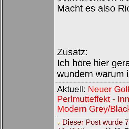
Macht es also Ri
Zusatz:
Ich höre hier ger
wundern warum i
Aktuell:
Neuer Gol
Perlmutteffekt - 
Modern Grey/Blac
Dieser Post wurde 7 