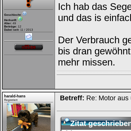
Ich hab das Sege
und das is einfac
Geschlecht:
Bei jedem Besuch
Herkunft:
automatisch einloggen.
Alter:
49
Beiträge:
12
Dabei seit:
11 / 2013
Onlinestatus verstecken.
Der Verbrauch ge
bis dran gewöhnt
mehr missen.
Ich habe mein Passwort
vergessen
|
Registrieren
harald-hans
Betreff:
Re: Motor aus
Registriert
Zitat geschriebe