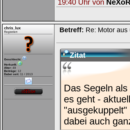
19:40 Uhr von
NeXo
chris_lux
Betreff:
Re: Motor aus
Registriert
Zitat
Geschlecht:
Herkunft:
Alter:
49
Beiträge:
12
Dabei seit:
11 / 2013
Das Segeln als 
es geht - aktue
"ausgekuppelt"
dabei auch ganz