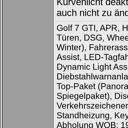
Kurvenlicht deakt
auch nicht zu än
Golf 7 GTI, APR, H
Türen, DSG, Whe
Winter), Fahrerass
Assist, LED-Tagfah
Dynamic Light Assi
Diebstahlwarnanl
Top-Paket (Panor
Spiegelpaket), Di
Verkehrszeichener
Standheizung, Keyl
Abholung WOB: 1