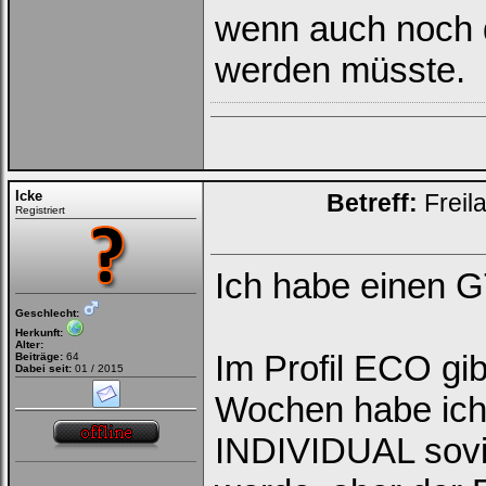
wenn auch noch d
werden müsste.
Icke
Betreff:
Freil
Registriert
Ich habe einen 
Geschlecht:
Herkunft:
Alter:
Im Profil ECO gib
Beiträge:
64
Dabei seit:
01 / 2015
Wochen habe ich 
INDIVIDUAL sovie