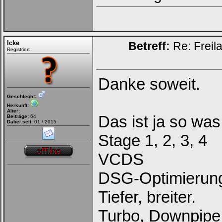
Icke
Betreff:
Re: Freil
Registriert
Danke soweit.
Geschlecht:
Herkunft:
Alter:
Das ist ja so was
Beiträge:
64
Dabei seit:
01 / 2015
Stage 1, 2, 3, 4
VCDS
DSG-Optimierun
Tiefer, breiter.
Turbo, Downpipe