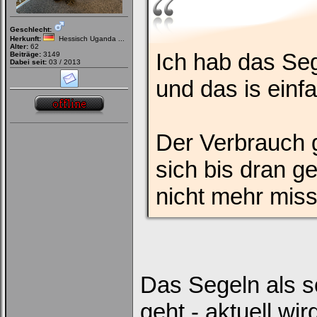
Geschlecht:
Herkunft:
Hessisch Uganda ...
Alter:
62
Ich hab das Se
Beiträge:
3149
Dabei seit:
03 / 2013
und das is einf
Der Verbrauch 
sich bis dran 
nicht mehr mis
Das Segeln als s
geht - aktuell wi