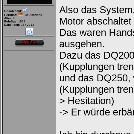
Also das System, 
Geschlecht:
Herkunft:
Deutschland
Motor abschaltet
Alter:
40
Beiträge:
1821
Dabei seit:
03 / 2013
Das waren Handsc
ausgehen.
Dazu das DQ200 
(Kupplungen tren
und das DQ250, w
(Kupplungen trenn
> Hesitation)
-> Er würde erbär