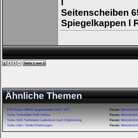
l
Seitenscheiben 6
Spiegelkappen l R
1
2
3
»
Seite 1 von 3
Ähnliche Themen
PnP-Turbo LM440 Upgradelader Golf 7 GTI
Forum:
Motortechn
Turbo Turbolader IS38 Umbau
Forum:
Motortechn
Turbo IS20 Turbolader Ladedruck nach Chiptunning
Forum:
Motortechn
Turbo Inlet / Outlet Erfahrungen
Forum:
Motortechn