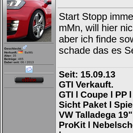
Start Stopp imme
mMn, will hier ni
aber ich finde so
schade das es Se
Geschlecht:
Herkunft:
BaWü
Alter:
35
Beiträge:
465
Dabei seit:
06 / 2013
Seit: 15.09.13
GTI Verkauft.
GTI l Coupe l PP 
Sicht Paket l Spi
VW Talladega 19"
ProKit l Nebelsch