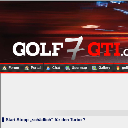
Forum
Portal
Chat
Usermap
Gallery
gol
Start Stopp „schädlich“ für den Turbo ?