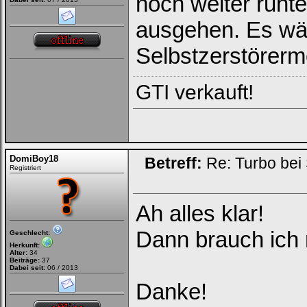
noch weiter runt
ausgehen. Es wär
Selbstzerstörer
GTI verkauft!
DomiBoy18
Betreff:
Re: Turbo bei
Registriert
Ah alles klar!
Dann brauch ich 
Geschlecht:
Herkunft:
Alter:
34
Beiträge:
37
Dabei seit:
06 / 2013
Danke!