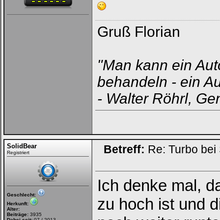
Gruß Florian
"Man kann ein Aut
behandeln - ein Au
- Walter Röhrl, Ge
SolidBear
Betreff:
Re: Turbo bei
Registriert
Ich denke mal, da
Geschlecht:
zu hoch ist und 
Herkunft:
Alter:
Beiträge:
3935
Dabei seit:
07 / 2013