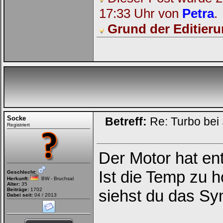
17:33 Uhr von
Petra
.
Bei jedem Besuch
automatisch einloggen.
Grund der Editieru
Onlinestatus verstecken.
Ich habe mein Passwort
vergessen
Socke
|
Registrieren
Betreff:
Re: Turbo bei
Registriert
Der Motor hat en
Ist die Temp zu h
Geschlecht:
Herkunft:
BW - Bruchsal
Alter:
35
Beiträge:
1702
siehst du das Sym
Dabei seit:
04 / 2013