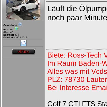
Läuft die Ölpump
noch paar Minut
Geschlecht:
Herkunft:
Alter:
40
Beiträge:
674
Dabei seit:
06 / 2013
Biete: Ross-Tech
Im Raum Baden-W
Alles was mit Vcds
PLZ: 78730 Laute
Bei Interesse Emai
Golf 7 GTI FTS St