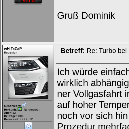
Gruß Dominik
wHiTeCaP
Betreff:
Re: Turbo bei
Registriert
Ich würde einfac
wirklich abhängi
ner Vollgasfahrt 
auf hoher Tempera
Geschlecht:
Herkunft:
Norderstedt
noch vor sich hi
Alter:
42
Beiträge:
1080
Dabei seit:
07 / 2012
Prozedur mehrfach