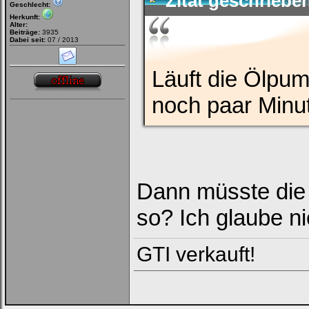
Zitat geschriebe
Geschlecht:
Herkunft:
Alter:
Beiträge:
3935
Dabei seit:
07 / 2013
Läuft die Ölpum
noch paar Minu
Dann müsste die 
so? Ich glaube ni
GTI verkauft!