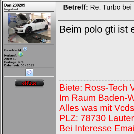
Dani230209
Betreff:
Re: Turbo bei
Registriert
Beim polo gti ist
Geschlecht:
Herkunft:
Alter:
40
Beiträge:
674
Dabei seit:
06 / 2013
Biete: Ross-Tech
Im Raum Baden-W
Alles was mit Vcds
PLZ: 78730 Laute
Bei Interesse Emai