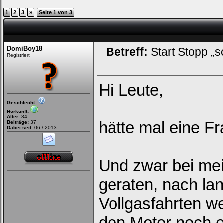
1
2
3
»
Seite 1 von 3
DomiBoy18
Betreff:
Start Stopp „s
Registriert
Hi Leute,
Geschlecht:
Herkunft:
Alter:
34
hätte mal eine Fr
Beiträge:
37
Dabei seit:
06 / 2013
Und zwar bei me
geraten, nach la
Vollgasfahrten 
den Motor noch 