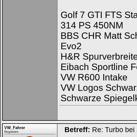
Golf 7 GTI FTS St
314 PS 450NM
BBS CHR Matt Sch
Evo2
H&R Spurverbreite
Eibach Sportline 
VW R600 Intake
VW Logos Schwarz 
Schwarze Spiegel
VW_Fahrer
Betreff:
Re: Turbo bei
Registriert