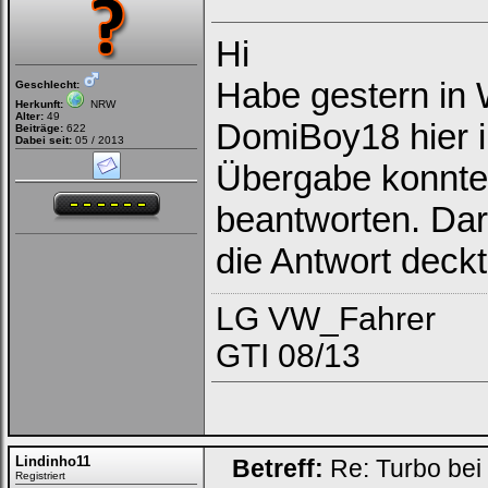
Hi
Habe gestern in 
Geschlecht:
Herkunft:
NRW
Alter:
49
DomiBoy18 hier i
Beiträge:
622
Dabei seit:
05 / 2013
Übergabe konnte m
beantworten. Dar
die Antwort deck
LG VW_Fahrer
GTI 08/13
Lindinho11
Betreff:
Re: Turbo bei
Registriert