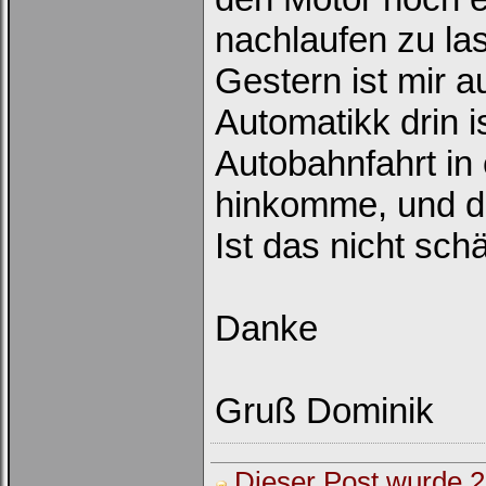
nachlaufen zu la
Gestern ist mir a
Loginbox
Automatikk drin i
Trage
Autobahnfahrt in
bitte
in
die
hinkomme, und do
nachfolgenden
Felder
Deinen
Ist das nicht sch
Benutzernamen
und
Kennwort
ein,
um
Danke
Dich
einzuloggen.
Username:
Gruß Dominik
Passwort:
Dieser Post wurde 2 