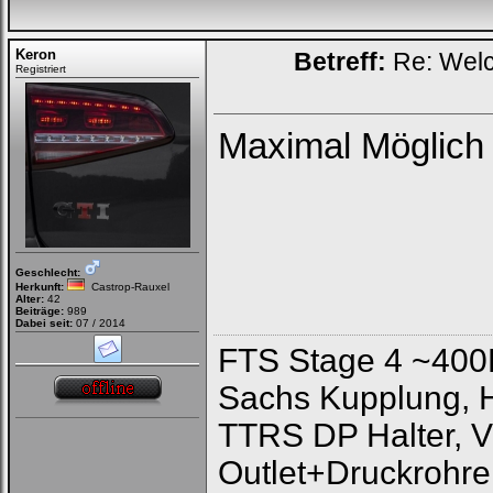
Keron
Betreff:
Re: Welc
Registriert
Maximal Möglich 
Geschlecht:
Herkunft:
Castrop-Rauxel
Alter:
42
Beiträge:
989
Dabei seit:
07 / 2014
FTS Stage 4 ~400
Sachs Kupplung, 
TTRS DP Halter, V
Outlet+Druckrohre