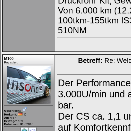
Druckrohr Kit, Ge
Von 6.000 km (12.
100tkm-155tkm IS3
510NM
M100
Betreff:
Re: Welc
Registriert
Der Performance G
3.000U/min und a
bar.
Geschlecht:
Der CS ca. 1,1 un
Herkunft:
D
Alter:
57
Beiträge:
589
auf Komfortkennfe
Dabei seit:
01 / 2016