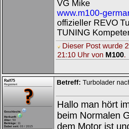
VG Mike
www.m100-german
offizieller REVO 
TUNING Kompeten
Dieser Post wurde 2 
21:10 Uhr von
M100
.
Ralf75
Betreff:
Turbolader nac
Registriert
Hallo man hört i
Geschlecht:
beim Normalen G
Herkunft:
Alter:
50
dem Motor ist un
Beiträge:
11
Dabei seit:
03 / 2015