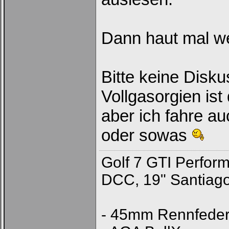
Dann haut mal we
Bitte keine Diskus
Vollgasorgien ist
aber ich fahre a
Loginbox
oder sowas
Trage
bitte
Golf 7 GTI Perfor
in
die
DCC, 19" Santiago,
nachfolgenden
Felder
Deinen
Benutzernamen
und
- 45mm Rennfede
Kennwort
ein,
um