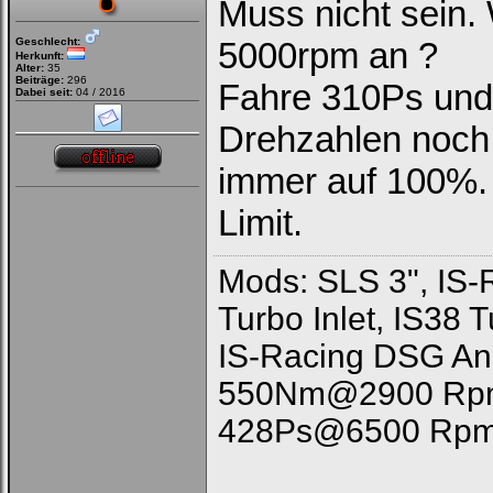
Muss nicht sein.
Geschlecht:
5000rpm an ?
Herkunft:
Alter:
35
Beiträge:
296
Fahre 310Ps und
Dabei seit:
04 / 2016
Drehzahlen noch 1
immer auf 100%. 
Limit.
Mods: SLS 3", IS-
Turbo Inlet, IS38 
IS-Racing DSG A
550Nm@2900 Rp
428Ps@6500 Rpm