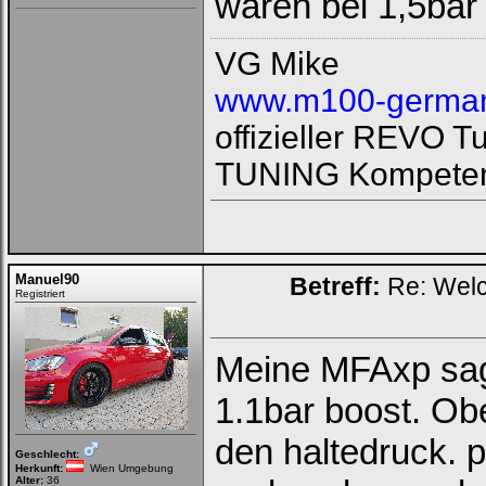
wären bei 1,5bar
VG Mike
www.m100-german
offizieller REVO 
TUNING Kompeten
Manuel90
Betreff:
Re: Welc
Registriert
Meine MFAxp sag
1.1bar boost. Obe
den haltedruck. p
Geschlecht:
Herkunft:
Wien Umgebung
Alter:
36