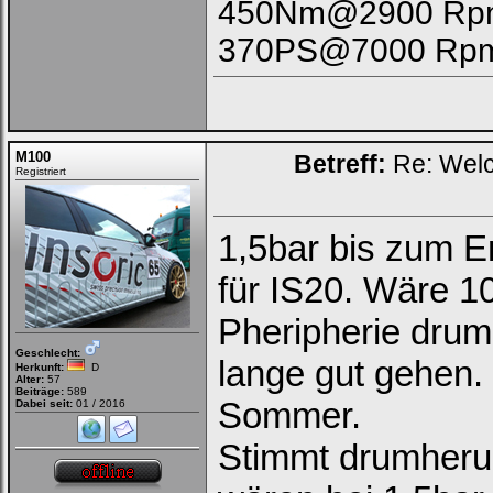
450Nm@2900 Rpm
370PS@7000 Rpm
M100
Betreff:
Re: Welc
Registriert
1,5bar bis zum En
für IS20. Wäre 1
Pheripherie drum
Geschlecht:
lange gut gehen.
Herkunft:
D
Alter:
57
Beiträge:
589
Sommer.
Dabei seit:
01 / 2016
Stimmt drumheru