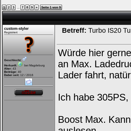
...
1
2
3
7
8
9
»
Seite 1 von 9
custom-styler
Betreff:
Turbo IS20 Tu
Registriert
Würde hier gerne
Geschlecht:
an Max. Ladedru
Herkunft:
bei Magdeburg
Alter:
43
Lader fahrt, natü
Beiträge:
40
Dabei seit:
12 / 2016
Ich habe 305PS,
Boost Max. Kann m
auslesen.