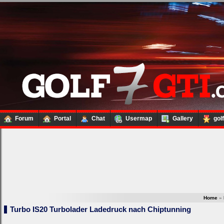
Forum
Portal
Chat
Usermap
Gallery
gol
Home
»
Turbo IS20 Turbolader Ladedruck nach Chiptunning