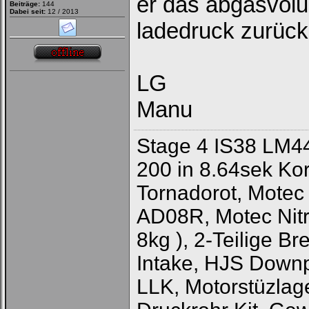
er das abgasvol
Beiträge:
144
Dabei seit:
12 / 2013
ladedruck zurüc
LG
Manu
Stage 4 IS38 LM
200 in 8.64sek Kor
Tornadorot, Motec
AD08R, Motec Nitr
8kg ), 2-Teilige 
Intake, HJS Down
LLK, Motorstüzlage