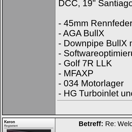
DCC, 19" Santiago,
- 45mm Rennfede
- AGA BullX
- Downpipe BullX
- Softwareoptimi
- Golf 7R LLK
- MFAXP
- 034 Motorlager
- HG Turboinlet un
Keron
Betreff:
Re: Welc
Registriert