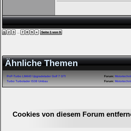
...
1
2
3
7
8
9
»
Seite 1 von 9
Ähnliche Themen
PnP-Turbo LM440 Upgradelader Golf 7 GTI
Forum:
Motortechn
Turbo Turbolader IS38 Umbau
Forum:
Motortechn
Cookies von diesem Forum entfern