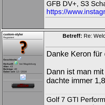
GFB DV+, S3 Scha
https://www.instag
custom-styler
Betreff:
Re: Welc
Registriert
Danke Keron für d
Geschlecht:
Herkunft:
bei Magdeburg
Alter:
43
Dann ist man mit 
Beiträge:
40
Dabei seit:
12 / 2016
dachte immer 1,8
Golf 7 GTI Perfor