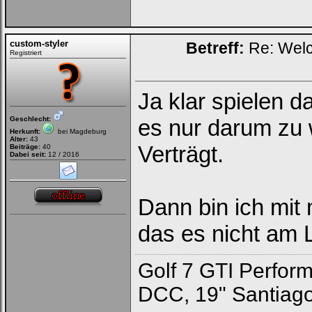
custom-styler
Betreff:
Re: Welc
Registriert
Ja klar spielen d
Geschlecht:
es nur darum zu
Herkunft:
bei Magdeburg
Alter:
43
Verträgt.
Beiträge:
40
Dabei seit:
12 / 2016
Dann bin ich mit
das es nicht am L
Golf 7 GTI Perfor
DCC, 19" Santiago,