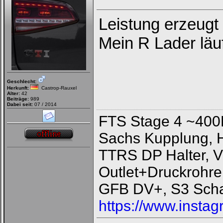
Leistung erzeugt 
Mein R Lader läuf
Geschlecht:
Herkunft:
Castrop-Rauxel
Alter:
42
Beiträge:
989
Dabei seit:
07 / 2014
FTS Stage 4 ~400
Sachs Kupplung, 
TTRS DP Halter, V
Outlet+Druckrohre
GFB DV+, S3 Scha
https://www.instag