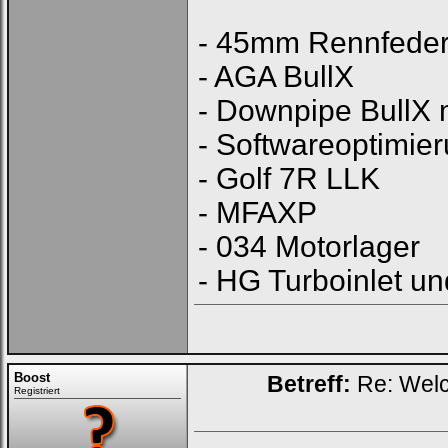
- 45mm Rennfede
- AGA BullX
- Downpipe BullX
- Softwareoptimi
- Golf 7R LLK
- MFAXP
- 034 Motorlager
- HG Turboinlet un
Boost
Betreff:
Re: Welc
Registriert