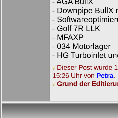
- AGA BullX
Dich
einzuloggen.
- Downpipe BullX
Username:
- Softwareoptimi
- Golf 7R LLK
Passwort:
- MFAXP
- 034 Motorlager
Bei jedem Besuch
automatisch einloggen.
- HG Turboinlet un
Onlinestatus verstecken.
Dieser Post wurde 1 
15:26 Uhr von
Petra
.
Grund der Editieru
Ich habe mein Passwort
vergessen
|
Registrieren