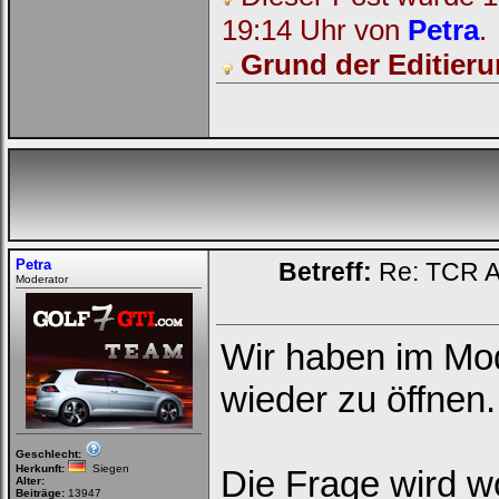
Deinen
Benutzernamen
19:14 Uhr von
Petra
.
und
Kennwort
Grund der Editieru
ein,
um
Dich
einzuloggen.
Username:
Passwort:
Petra
Betreff:
Re: TCR Ak
Moderator
Bei jedem Besuch
automatisch einloggen.
Wir haben im Mo
Onlinestatus verstecken.
wieder zu öffnen.
Geschlecht:
Herkunft:
Siegen
Die Frage wird wo
Alter:
Beiträge:
13947