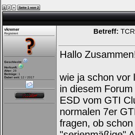
1
2
»
Seite 1 von 2
vkremer
Betreff:
TCR 
Registriert
Hallo Zusammen
Geschlecht:
Herkunft:
Alter:
28
wie ja schon vor 
Beiträge:
1
Dabei seit:
12 / 2017
in diesem Forum 
ESD vom GTI Clu
normalen 7er GTI 
fragen, ob schon
"serienmäßige" 