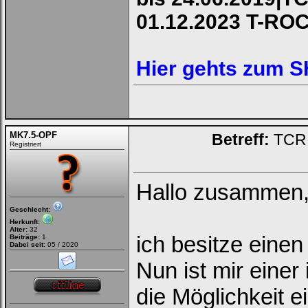
01.12.2023 T-RO
Hier gehts zum 
MK7.5-OPF
Betreff:
TCR 
Registriert
Hallo zusammen
Geschlecht:
Herkunft:
Alter:
32
ich besitze eine
Beiträge:
1
Dabei seit:
05 / 2020
Nun ist mir eine
die Möglichkeit 