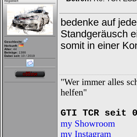
Registriert
bedenke auf jeden
Standgeräusch ei
somit in einer Kon
Geschlecht:
Herkunft:
Alter:
44
Beiträge:
1386
Dabei seit:
10 / 2019
"Wer immer alles sch
helfen"
GTI TCR seit 
my Showroom
my Instagram