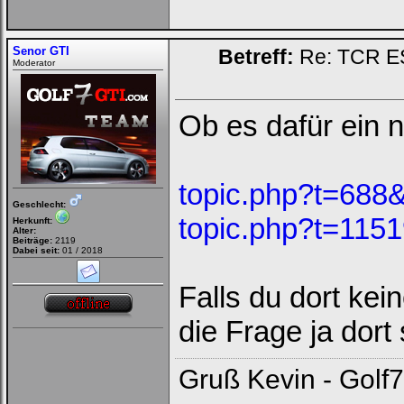
Senor GTI
Betreff:
Re: TCR E
Moderator
Ob es dafür ein 
topic.php?t=688&
Geschlecht:
topic.php?t=1151
Herkunft:
Alter:
Beiträge:
2119
Dabei seit:
01 / 2018
Falls du dort kei
die Frage ja dort
Gruß Kevin - Golf7