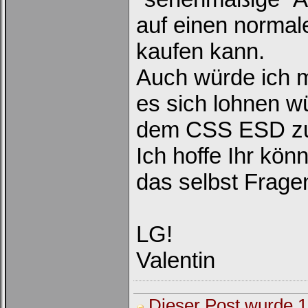
auf einen normal
kaufen kann.
Auch würde ich m
es sich lohnen w
dem CSS ESD zu
Ich hoffe Ihr könn
das selbst Fragen
LG!
Loginbox
Valentin
Trage
bitte
in
die
nachfolgenden
Dieser Post wurde 1 
Felder