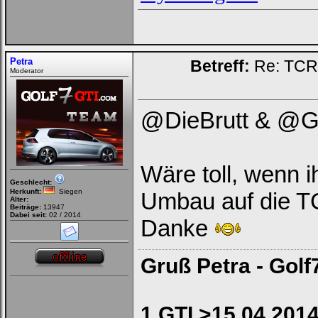
Petra
Betreff:
Re: TCR 
Moderator
@DieBrutt & @G
Wäre toll, wenn 
Geschlecht:
Herkunft:
Siegen
Umbau auf die T
Alter:
Beiträge:
13947
Dabei seit:
02 / 2014
Danke
Gruß Petra - Golf
1.GTI >15.04.2014