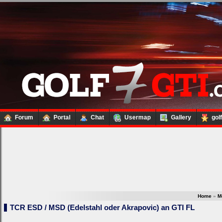
Forum
Portal
Chat
Usermap
Gallery
gol
Home
»
M
TCR ESD / MSD (Edelstahl oder Akrapovic) an GTI FL