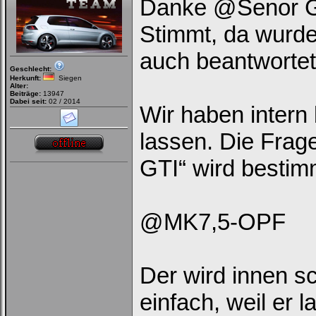
Danke @Senor GTI
Stimmt, da wurde
auch beantwortet
Geschlecht:
Herkunft:
Siegen
Alter:
Beiträge:
13947
Dabei seit:
02 / 2014
Wir haben intern
lassen. Die Fra
GTI“ wird bestimm
@MK7,5-OPF
Der wird innen s
einfach, weil er la