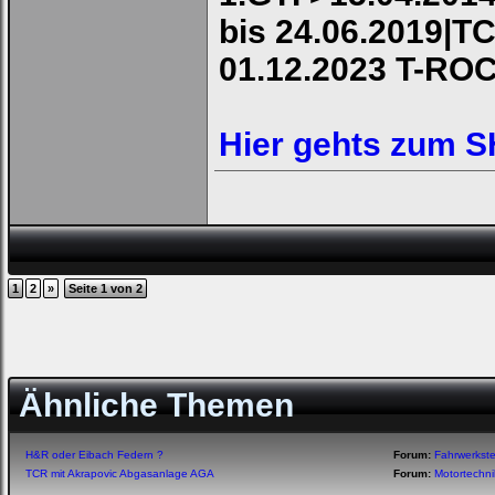
bis 24.06.2019|TC
01.12.2023 T-RO
Hier gehts zum 
1
2
»
Seite 1 von 2
Ähnliche Themen
H&R oder Eibach Federn ?
Forum:
Fahrwerkste
TCR mit Akrapovic Abgasanlage AGA
Forum:
Motortechn