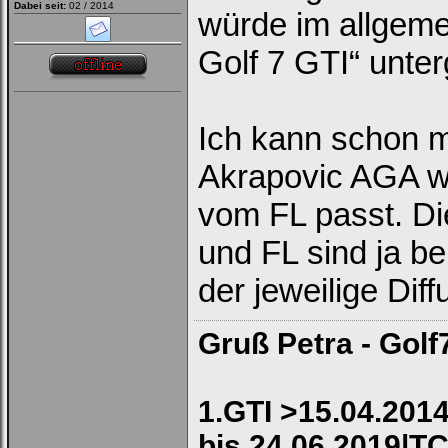
Dabei seit:
02 / 2014
würde im allgem
Ich habe mein Passwort
vergessen
|
Registrieren
Golf 7 GTI“ unte
Ich kann schon m
Akrapovic AGA we
vom FL passt. D
und FL sind ja be
der jeweilige Dif
Gruß Petra - Golf
1.GTI >15.04.2014
bis 24.06.2019|TC