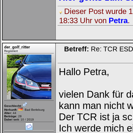
Dieser Post wurde 1 
18:33 Uhr von
Petra
.
der_golf_ritter
Betreff:
Re: TCR ESD (
Registriert
Hallo Petra,
vielen Dank für 
kann man nicht wi
Geschlecht:
Herkunft:
Bad Berleburg
Alter:
44
Der TCR ist ja s
Beiträge:
28
Dabei seit:
10 / 2019
Ich werde mich e