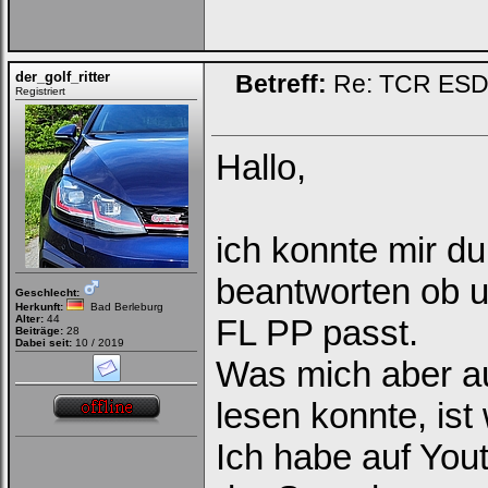
der_golf_ritter
Betreff:
Re: TCR ESD (
Registriert
Hallo,
ich konnte mir d
beantworten ob 
Geschlecht:
Herkunft:
Bad Berleburg
Alter:
44
FL PP passt.
Beiträge:
28
Dabei seit:
10 / 2019
Was mich aber au
lesen konnte, ist
Ich habe auf You