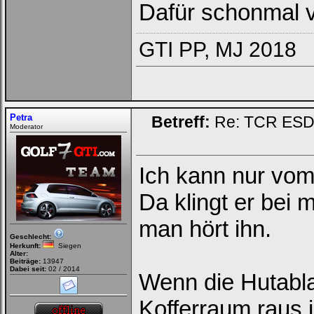
Dafür schonmal v
GTI PP, MJ 2018
Petra
Betreff:
Re: TCR ESD (
Moderator
Ich kann nur vom
Da klingt er bei
man hört ihn.
Geschlecht:
Herkunft:
Siegen
Alter:
Beiträge:
13947
Dabei seit:
02 / 2014
Wenn die Hutabla
Kofferraum raus 