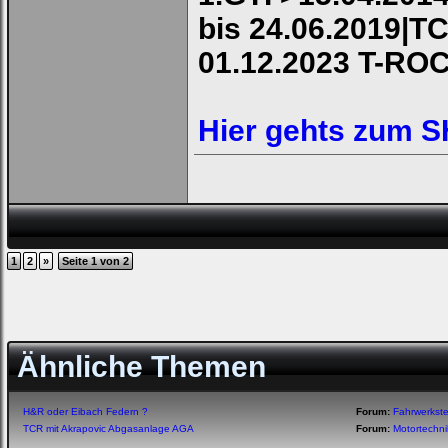
bis 24.06.2019|TC
01.12.2023 T-RO
Hier gehts zum 
1
2
»
Seite 1 von 2
Ähnliche Themen
H&R oder Eibach Federn ?
Forum:
Fahrwerkste
TCR mit Akrapovic Abgasanlage AGA
Forum:
Motortechn