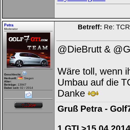
Petra
Betreff:
Re: TCR 
Moderator
@DieBrutt & @G
Wäre toll, wenn 
Geschlecht:
Herkunft:
Siegen
Umbau auf die T
Alter:
Beiträge:
13947
Dabei seit:
02 / 2014
Danke
Gruß Petra - Golf
1.GTI >15.04.2014