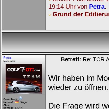
Deinen
Benutzernamen
19:14 Uhr von
Petra
.
und
Kennwort
Grund der Editieru
ein,
um
Dich
einzuloggen.
Username:
Passwort:
Petra
Betreff:
Re: TCR Ak
Moderator
Bei jedem Besuch
automatisch einloggen.
Wir haben im Mo
Onlinestatus verstecken.
wieder zu öffnen.
Geschlecht:
Herkunft:
Siegen
Die Frage wird wo
Alter:
Beiträge:
13947