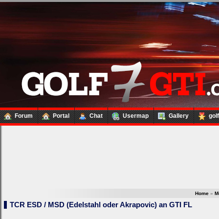
Forum
Portal
Chat
Usermap
Gallery
gol
Home
»
M
TCR ESD / MSD (Edelstahl oder Akrapovic) an GTI FL