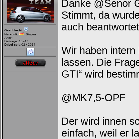
Danke @Senor GTI
Stimmt, da wurde
auch beantwortet
Geschlecht:
Herkunft:
Siegen
Alter:
Beiträge:
13947
Dabei seit:
02 / 2014
Wir haben intern
lassen. Die Fra
GTI“ wird bestimm
@MK7,5-OPF
Der wird innen s
einfach, weil er la