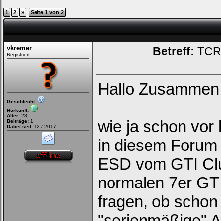
1
2
»
Seite 1 von 2
vkremer
Betreff:
TCR 
Registriert
Hallo Zusammen
Geschlecht:
Herkunft:
Alter:
28
wie ja schon vor 
Beiträge:
1
Dabei seit:
12 / 2017
in diesem Forum 
ESD vom GTI Clu
normalen 7er GTI 
fragen, ob schon
"serienmäßige" 