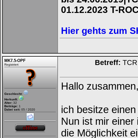
01.12.2023 T-RO
Hier gehts zum 
MK7.5-OPF
Betreff:
TCR 
Registriert
Hallo zusammen
Geschlecht:
Herkunft:
Alter:
32
ich besitze eine
Beiträge:
1
Dabei seit:
05 / 2020
Nun ist mir eine
die Möglichkeit 