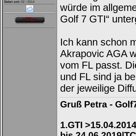
Dabei seit:
02 / 2014
würde im allgem
Ich habe mein Passwort
vergessen
|
Registrieren
Golf 7 GTI“ unte
Ich kann schon m
Akrapovic AGA we
vom FL passt. D
und FL sind ja be
der jeweilige Dif
Gruß Petra - Golf
1.GTI >15.04.2014
bis 24.06.2019|TC