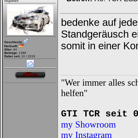
Registriert
bedenke auf jeden
Standgeräusch ei
somit in einer Kon
Geschlecht:
Herkunft:
Alter:
44
Beiträge:
1386
Dabei seit:
10 / 2019
"Wer immer alles sch
helfen"
GTI TCR seit 
my Showroom
my Instagram