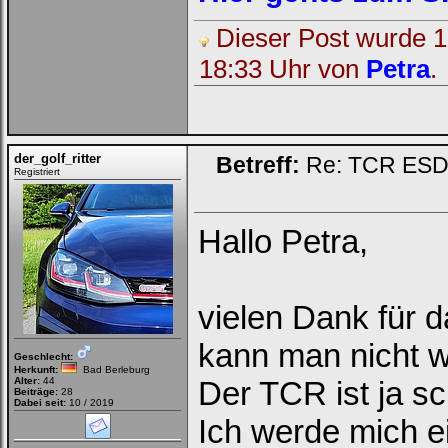
Dieser Post wurde 1 
18:33 Uhr von
Petra
.
der_golf_ritter
Betreff:
Re: TCR ESD (
Registriert
Hallo Petra,
vielen Dank für 
kann man nicht wi
Geschlecht:
Herkunft:
Bad Berleburg
Alter:
44
Der TCR ist ja s
Beiträge:
28
Dabei seit:
10 / 2019
Ich werde mich e