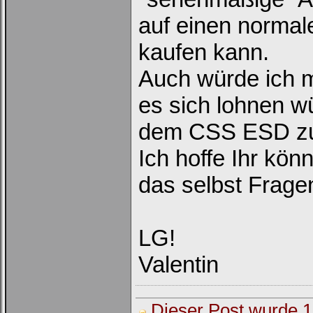
auf einen normal
kaufen kann.
Auch würde ich m
es sich lohnen w
dem CSS ESD zu
Ich hoffe Ihr könn
das selbst Fragen
LG!
Loginbox
Valentin
Trage
bitte
in
die
nachfolgenden
Dieser Post wurde 1 
Felder