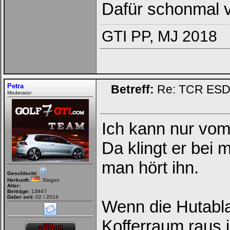
Dafür schonmal v
GTI PP, MJ 2018
Petra
Betreff:
Re: TCR ESD (
Moderator
Ich kann nur vom
Da klingt er bei
man hört ihn.
Geschlecht:
Herkunft:
Siegen
Alter:
Beiträge:
13947
Dabei seit:
02 / 2014
Wenn die Hutabla
Kofferraum raus 