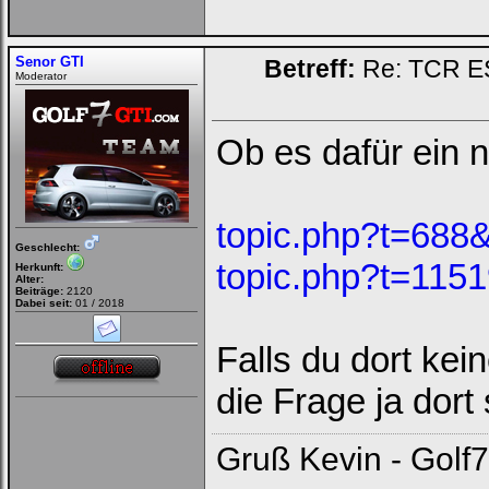
Senor GTI
Betreff:
Re: TCR E
Moderator
Ob es dafür ein 
topic.php?t=688&
Geschlecht:
topic.php?t=1151
Herkunft:
Alter:
Beiträge:
2120
Dabei seit:
01 / 2018
Falls du dort kei
die Frage ja dort
Gruß Kevin - Golf7