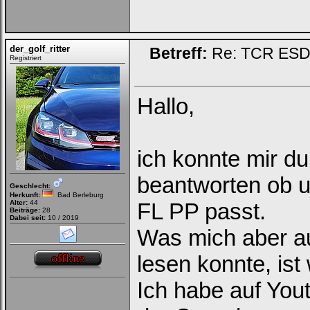
der_golf_ritter
Betreff:
Re: TCR ESD (
Registriert
Hallo,
ich konnte mir d
beantworten ob 
Geschlecht:
Herkunft:
Bad Berleburg
Alter:
44
FL PP passt.
Beiträge:
28
Dabei seit:
10 / 2019
Was mich aber au
lesen konnte, ist
Ich habe auf You