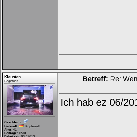
Bei jedem Besuch
automatisch einloggen.
Onlinestatus verstecken.
Ich habe mein Passwort
vergessen
|
Registrieren
Klausten
Betreff:
Re: Wenn 
Registriert
Ich hab ez 06/20
Geschlecht:
Herkunft:
Kupferzell
Alter:
41
Beiträge:
1530
Dabei seit:
03 / 2013