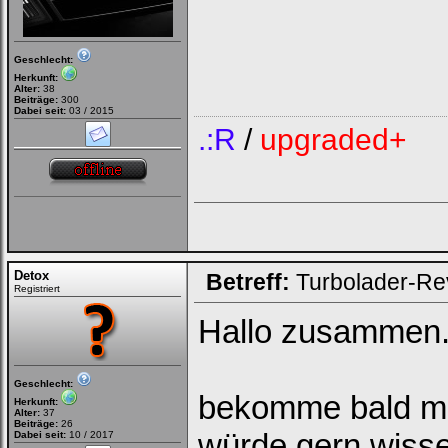
Geschlecht:
Herkunft:
Alter:
38
Beiträge:
300
Dabei seit:
03 / 2015
.:R
/
upgraded+
Detox
Betreff:
Turbolader-Re
Registriert
Hallo zusammen
Geschlecht:
bekomme bald me
Herkunft:
Alter:
37
Beiträge:
26
würde gern wisse
Dabei seit:
10 / 2017