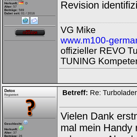
Revision identifiz
Herkunft:
D
Alter:
57
Beiträge:
589
Dabei seit:
01 / 2016
VG Mike
www.m100-german
offizieller REVO 
TUNING Kompeten
Detox
Betreff:
Re: Turbolade
Registriert
Vielen Dank erst
Geschlecht:
mal mein Handy 
Herkunft:
Alter:
37
Beiträge:
26