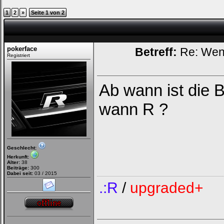
1
2
»
Seite 1 von 2
pokerface
Betreff:
Re: Wenn 
Registriert
Ab wann ist die 
wann R ?
Geschlecht:
Herkunft:
Alter:
38
Beiträge:
300
Dabei seit:
03 / 2015
.:R
/
upgraded+