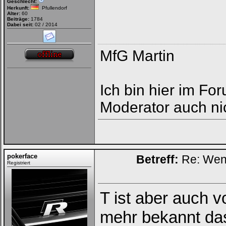
Geschlecht:
Herkunft:
Pfullendorf
Alter:
60
Beiträge:
1784
Dabei seit:
02 / 2014
MfG Martin
Ich bin hier im Fo
Moderator auch nic
pokerface
Betreff:
Re: Wenn 
Registriert
T ist aber auch vo
mehr bekannt da