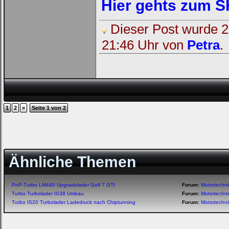
Hier gehts zum 
Dieser Post wurde 2 
21:46 Uhr von
Petra
.
1
2
»
Seite 1 von 2
Ähnliche Themen
PnP-Turbo LM440 Upgradelader Golf 7 GTI
Forum:
Motortechn
Turbo Turbolader IS38 Umbau
Forum:
Motortechn
Turbo IS20 Turbolader Ladedruck nach Chiptunning
Forum:
Motortechn