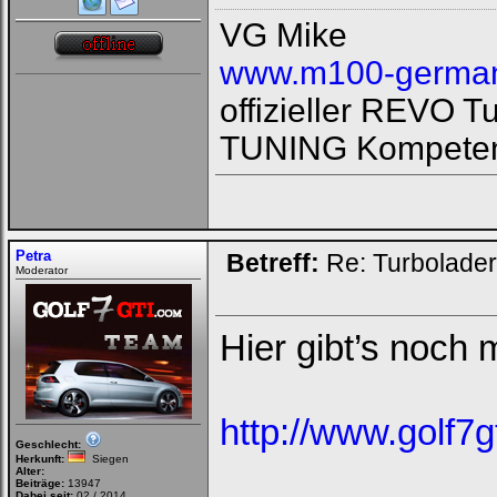
VG Mike
www.m100-german
offizieller REVO 
TUNING Kompeten
Petra
Betreff:
Re: Turbolade
Moderator
Hier gibt’s noch
http://www.golf7g
Geschlecht:
Herkunft:
Siegen
Alter:
Beiträge:
13947
Dabei seit:
02 / 2014