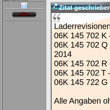
Zitat geschriebe
Laderrevisionen
06K 145 702 K 
06K 145 702 Q 
2014
06K 145 702 R –
06K 145 702 T –
06K 145 722 G 
Alle Angaben 