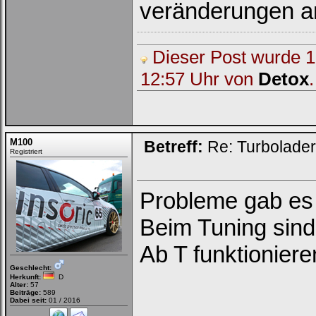
veränderungen a
Dieser Post wurde 1 
12:57 Uhr von
Detox
.
M100
Betreff:
Re: Turbolade
Registriert
Probleme gab es 
Beim Tuning sind 
Ab T funktioniere
Geschlecht:
Herkunft:
D
Alter:
57
Beiträge:
589
Dabei seit:
01 / 2016