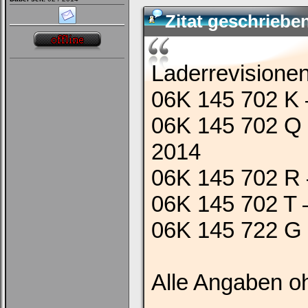
Zitat geschriebe
Laderrevisionen
06K 145 702 K 
06K 145 702 Q 
2014
06K 145 702 R –
06K 145 702 T –
06K 145 722 G 
Alle Angaben 