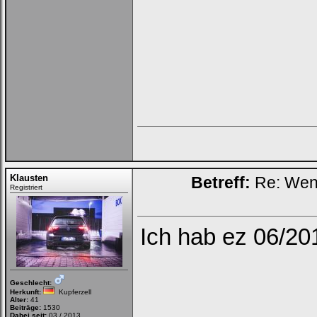
Bei jedem Besuch
automatisch einloggen.
Onlinestatus verstecken.
Ich habe mein Passwort
vergessen
|
Registrieren
Klausten
Betreff:
Re: Wenn 
Registriert
Ich hab ez 06/20
Geschlecht:
Herkunft:
Kupferzell
Alter:
41
Beiträge:
1530
Dabei seit:
03 / 2013