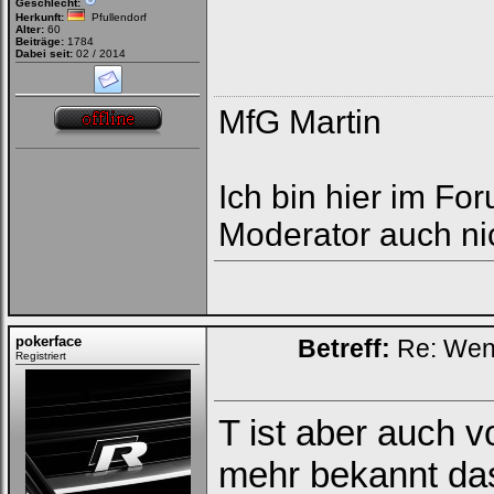
Geschlecht:
Herkunft:
Pfullendorf
Alter:
60
Beiträge:
1784
Dabei seit:
02 / 2014
MfG Martin
Ich bin hier im Fo
Moderator auch nic
pokerface
Betreff:
Re: Wenn 
Registriert
T ist aber auch vo
mehr bekannt da