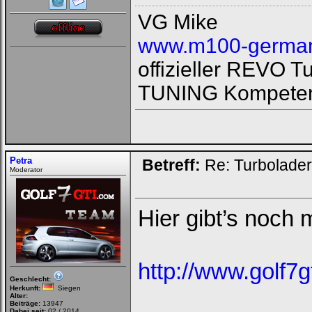
VG Mike
www.m100-german
offizieller REVO 
TUNING Kompeten
Petra
Betreff:
Re: Turbolade
Moderator
Hier gibt’s noch
http://www.golf7g
Geschlecht:
Herkunft:
Siegen
Alter:
Beiträge:
13947
Dabei seit:
02 / 2014