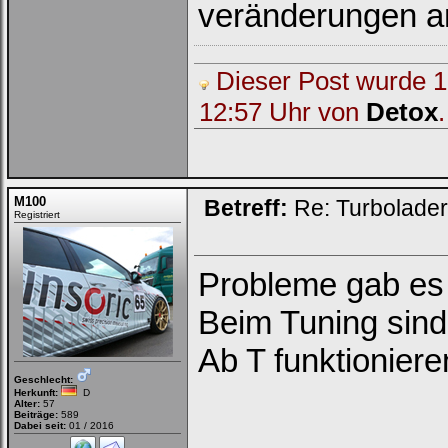
veränderungen a
Dieser Post wurde 1 
12:57 Uhr von
Detox
.
M100
Betreff:
Re: Turbolade
Registriert
Probleme gab es 
Beim Tuning sind 
Ab T funktioniere
Geschlecht:
Herkunft:
D
Alter:
57
Beiträge:
589
Dabei seit:
01 / 2016