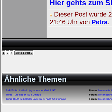
Hier gehts zum 
Dieser Post wurde 2 
21:46 Uhr von
Petra
.
1
2
»
Seite 1 von 2
Ähnliche Themen
PnP-Turbo LM440 Upgradelader Golf 7 GTI
Forum:
Motortechn
Turbo Turbolader IS38 Umbau
Forum:
Motortechn
Turbo IS20 Turbolader Ladedruck nach Chiptunning
Forum:
Motortechn