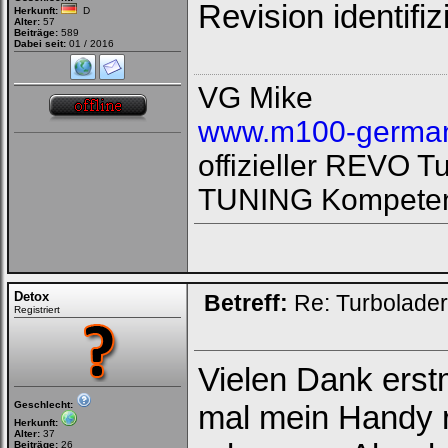
Revision identifiz
Herkunft:
D
Alter:
57
Beiträge:
589
Dabei seit:
01 / 2016
VG Mike
www.m100-german
offizieller REVO 
TUNING Kompeten
Detox
Betreff:
Re: Turbolade
Registriert
Vielen Dank erst
Geschlecht:
mal mein Handy 
Herkunft:
Alter:
37
Beiträge:
26