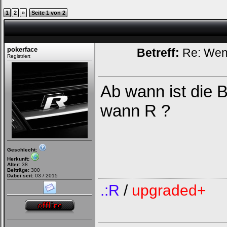
1
2
»
Seite 1 von 2
pokerface
Betreff:
Re: Wenn 
Registriert
Ab wann ist die 
wann R ?
Geschlecht:
Herkunft:
Alter:
38
Beiträge:
300
Dabei seit:
03 / 2015
.:R
/
upgraded+