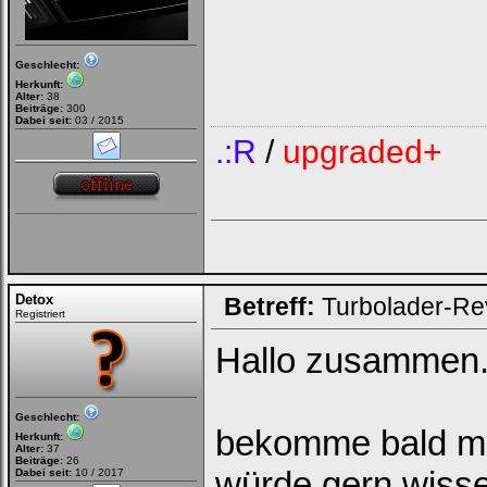
Geschlecht:
Herkunft:
Alter:
38
Beiträge:
300
Dabei seit:
03 / 2015
.:R
/
upgraded+
Detox
Betreff:
Turbolader-Re
Registriert
Hallo zusammen
Geschlecht:
bekomme bald me
Herkunft:
Alter:
37
Beiträge:
26
würde gern wisse
Dabei seit:
10 / 2017